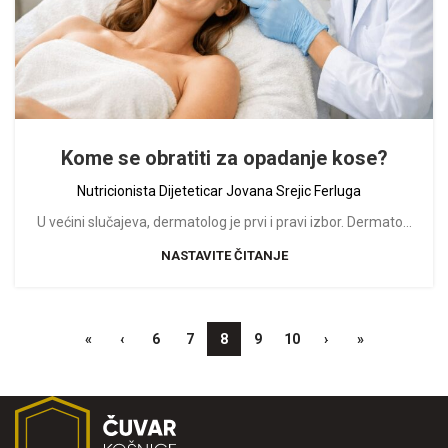
Kome se obratiti za opadanje kose?
Nutricionista Dijeteticar Jovana Srejic Ferluga
U većini slučajeva, dermatolog je prvi i pravi izbor. Dermato...
NASTAVITE ČITANJE
«
‹
6
7
8
9
10
›
»