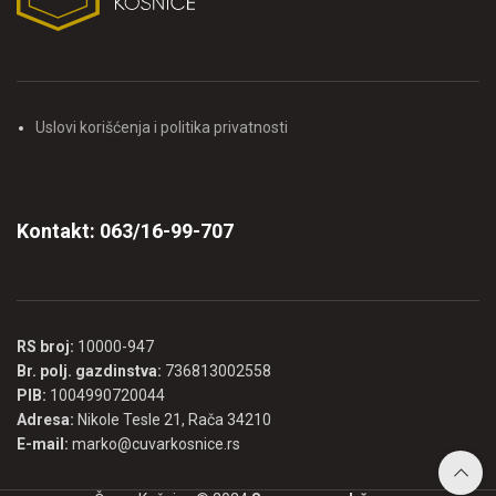
Uslovi korišćenja i politika privatnosti
Kontakt: 063/16-99-707
RS broj:
10000-947
Br. polj. gazdinstva:
736813002558
PIB:
1004990720044
Adresa:
Nikole Tesle 21, Rača 34210
E-mail:
marko@cuvarkosnice.rs