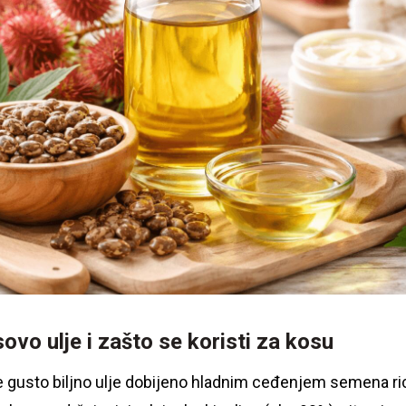
sovo ulje i zašto se koristi za kosu
e gusto biljno ulje dobijeno hladnim ceđenjem semena ric