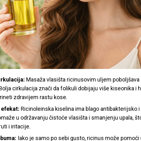
rkulacija:
Masaža vlasišta ricinusovim uljem poboljšava 
lja cirkulacija znači da folikuli dobijaju više kiseonika i h
ineti zdravijem rastu kose.
 efekat:
Ricinoleinska kiselina ima blago antibakterijsko 
omaže u održavanju čistoće vlasišta i smanjenju upala, št
i i iritacije.
ebuma:
Iako je samo po sebi gusto, ricinus može pomoći 