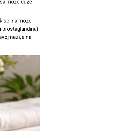
kosa može duže
 kiselina može
h prostaglandina)
voj nezi, a ne