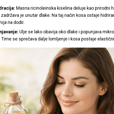
dracija:
Masna ricinoleinska kiselina deluje kao prirodni
 i zadržava je unutar dlake. Na taj način kosa ostaje hidrir
nija na dodir.
unjavanje:
Ulje se lako obavija oko dlake i popunjava mikr
 Time se sprečava dalje lomljenje i kosa postaje elastični