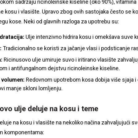
okom sadržaju ricinoleinske kiseline (oko 90%), vitamina
ne kosu i vlasište. Upravo zbog ovih sastojaka često se kor
egu kose. Neki od glavnih razloga za upotrebu su:
idratacija:
Ulje intenzivno hidrira kosu i omekšava suve k
:
Tradicionalno se koristi za jačanje vlasi i podsticanje ra
:
Ricinusovo ulje umiruje suvo i iritirano vlasište zahvalj
om i antifungalnom dejstvu ricinoleinske kiseline.
 i volumen:
Redovnom upotrebom kosa dobija više sjaja i de
ovi manje skloni lomljenju.
ovo ulje deluje na kosu i teme
eluje na kosu i vlasište na nekoliko načina zahvaljujući s
vnim komponentama: