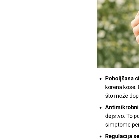
Poboljšana ci
korena kose. Bo
što može dopr
Antimikrobni
dejstvo. To p
simptome perut
Regulacija s