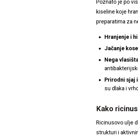
Poznato je po vis
kiseline koje hra
preparatima za n
Hranjenje i h
Jačanje kose
Nega vlasišta
antibakterijsk
Prirodni sjaj
su dlaka i vrh
Kako ricinus
Ricinusovo ulje d
strukturi i akti