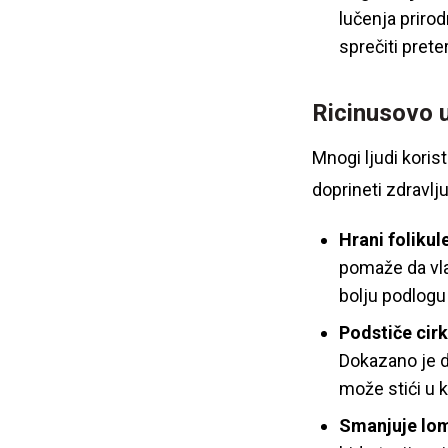
lučenja priro
sprečiti prete
Ricinusovo u
Mnogi ljudi koris
doprineti zdravlju
Hrani folikul
pomaže da vla
bolju podlogu
Podstiče cirk
Dokazano je da
može stići u 
Smanjuje lom