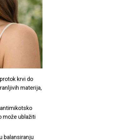
protok krvi do
ranljivih materija,
i antimikotsko
o može ublažiti
u balansiranju