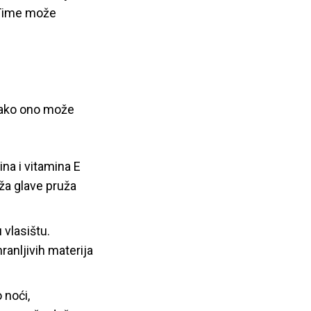
. Time može
 kako ono može
ina i vitamina E
oža glave pruža
vlasištu.
hranljivih materija
 noći,