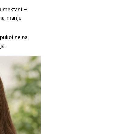
 humektant –
ana, manje
opukotine na
ja.