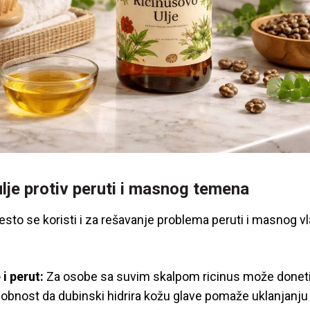
lje protiv peruti i masnog temena
esto se koristi i za rešavanje problema peruti i masnog vlas
 i perut:
Za osobe sa suvim skalpom ricinus može doneti
bnost da dubinski hidrira kožu glave pomaže uklanjanju 