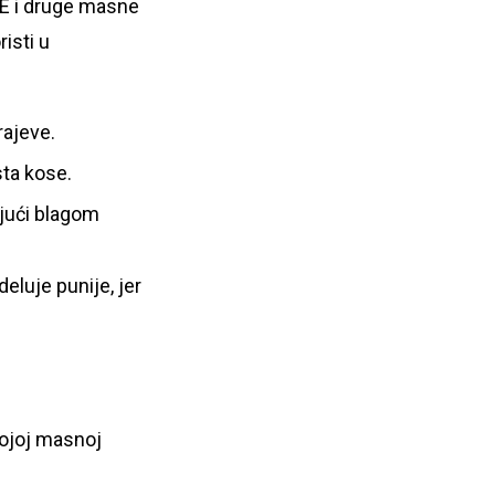
 E i druge masne
isti u
rajeve.
sta kose.
ujući blagom
luje punije, jer
vojoj masnoj