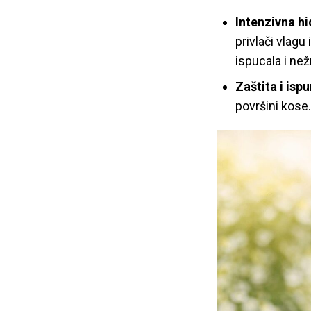
Intenzivna hi
privlači vlagu
ispucala i než
Zaštita i isp
površini kose.