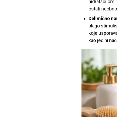
hidratacijom 
ostati neobnov
Delimično na
blago stimuli
koje usporava
kao jedini na