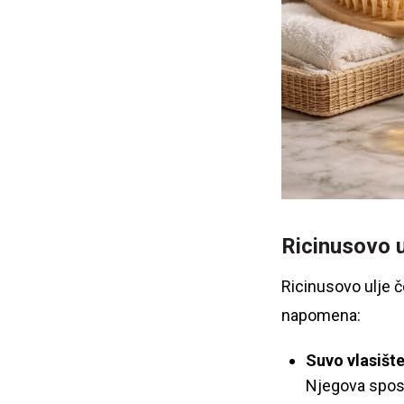
Ricinusovo u
Ricinusovo ulje č
napomena:
Suvo vlasište
Njegova sposo