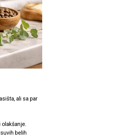
išta, ali sa par
 olakšanje.
suvih belih