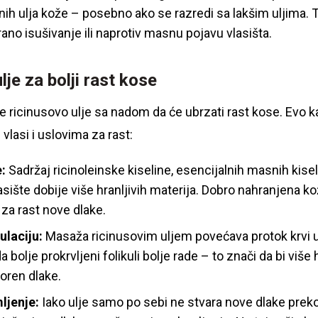
dnih ulja kože – posebno ako se razredi sa lakšim uljima
rano isušivanje ili naprotiv masnu pojavu vlasišta.
lje za bolji rast kose
te ricinusovo ulje sa nadom da će ubrzati rast kose. Evo
 vlasi i uslovima za rast:
e:
Sadržaj ricinoleinske kiseline, esencijalnih masnih kisel
sište dobije više hranljivih materija. Dobro nahranjena k
 za rast nove dlake.
ulaciju:
Masaža ricinusovim uljem povećava protok krvi u 
 bolje prokrvljeni folikuli bolje rade – to znači da bi više 
koren dlake.
ljenje:
Iako ulje samo po sebi ne stvara nove dlake preko