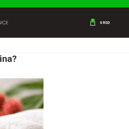
0
0
RSD
tina?