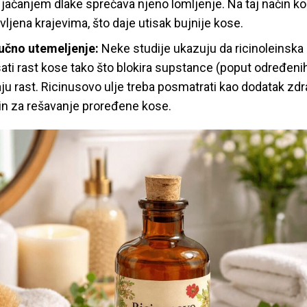
i jačanjem dlake sprečava njeno lomljenje. Na taj način 
ljena krajevima, što daje utisak bujnije kose.
učno utemeljenje:
Neke studije ukazuju da ricinoleinska
sati rast kose tako što blokira supstance (poput određeni
ju rast. Ricinusovo ulje treba posmatrati kao dodatak zdra
čin za rešavanje proređene kose.