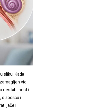
nu sliku. Kada
 zamagljen vid i
u nestabilnost i
 slabošću i
ti jače i