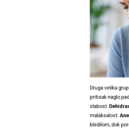
Druga velika gru
pritisak naglo pa
slabost.
Dehidrac
malaksalost.
Ane
bledilom, dok por