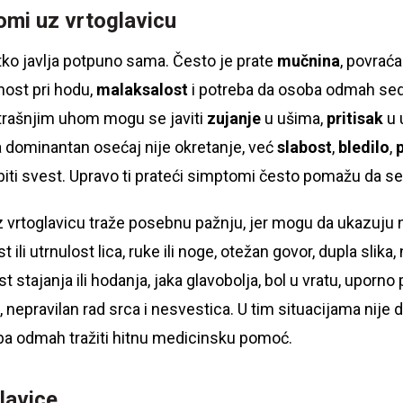
omi uz vrtoglavicu
tko javlja potpuno sama. Često je prate
mučnina
, povraća
nost pri hodu,
malaksalost
i potreba da osoba odmah sedn
trašnjim uhom mogu se javiti
zujanje
u ušima,
pritisak
u 
 dominantan osećaj nije okretanje, već
slabost
,
bledilo
,
biti svest. Upravo ti prateći simptomi često pomažu da se
 vrtoglavicu traže posebnu pažnju, jer mogu da ukazuju n
 ili utrnulost lica, ruke ili noge, otežan govor, dupla slik
 stajanja ili hodanja, jaka glavobolja, bol u vratu, uporno 
 nepravilan rad srca i nesvestica. U tim situacijama nije 
eba odmah tražiti hitnu medicinsku pomoć.
lavice