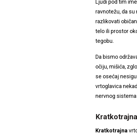
Ljudi pod tim im
ravnotežu, da su n
razlikovati običa
telo ili prostor 
tegobu.
Da bismo održava
očiju, mišića, zg
se osećaj nesigur
vrtoglavica nekad
nervnog sistema i
Kratkotrajna
Kratkotrajna
vrt