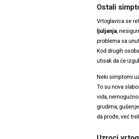
Ostali simpt
Vrtoglavica se re
ljuljanja
, nesigur
problema sa unu
Kod drugih osoba
utisak da će izgu
Neki simptomi uz
To su nova slabost
vida, nemogućnost
grudima, gušenje,
da prođe, već tr
Uzroci vrtog