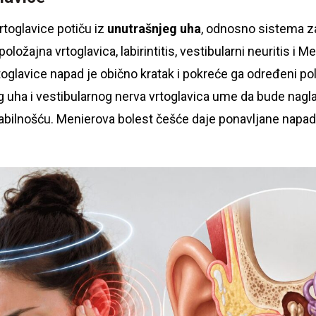
rtoglavice potiču iz
unutrašnjeg uha
, odnosno sistema z
ložajna vrtoglavica, labirintitis, vestibularni neuritis i M
oglavice napad je obično kratak i pokreće ga određeni po
 uha i vestibularnog nerva vrtoglavica ume da bude nagla,
bilnošću. Menierova bolest češće daje ponavljane napade