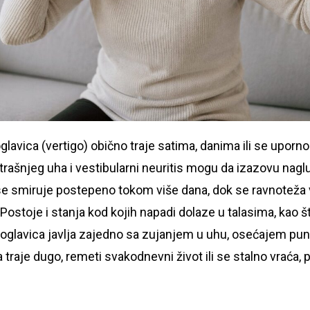
oglavica (vertigo) obično traje satima, danima ili se uporno
trašnjeg uha i vestibularni neuritis mogu da izazovu naglu
 se smiruje postepeno tokom više dana, dok se ravnoteža 
 Postoje i stanja kod kojih napadi dolaze u talasima, kao 
toglavica javlja zajedno sa zujanjem u uhu, osećajem pun
 traje dugo, remeti svakodnevni život ili se stalno vraća, 