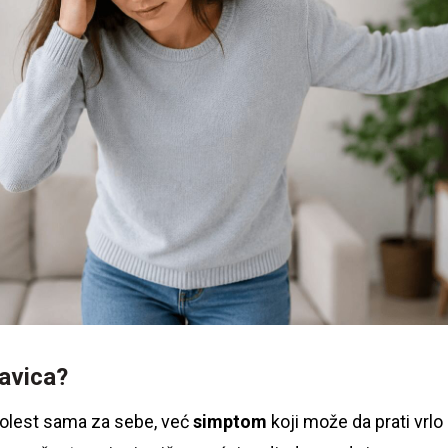
lavica?
 bolest sama za sebe, već
simptom
koji može da prati vrlo 