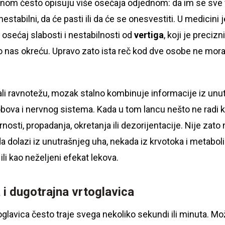
enom često opisuju više osećaja odjednom: da im se sve v
estabilni, da će pasti ili da će se onesvestiti. U medicini 
n osećaj slabosti i nestabilnosti od
vertiga
, koji je preciz
oko nas okreću. Upravo zato ista reč kod dve osobe ne mora
li ravnotežu, mozak stalno kombinuje informacije iz unut
lobova i nervnog sistema. Kada u tom lancu nešto ne radi ka
nosti, propadanja, okretanja ili dezorijentacije. Nije zato
a dolazi iz unutrašnjeg uha, nekada iz krvotoka i metabol
li kao neželjeni efekat lekova.
 i dugotrajna vrtoglavica
oglavica često traje svega nekoliko sekundi ili minuta. Mo