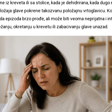
 iz kreveta ili sa stolice, kada je dehidrirana, kada dugo ni
ožaja glave pokrene takozvanu položajnu vrtoglavicu. Ko
 da epizoda brzo prođe, ali može biti veoma neprijatna i in
ležanju, okretanju u krevetu ili zabacivanju glave unazad.