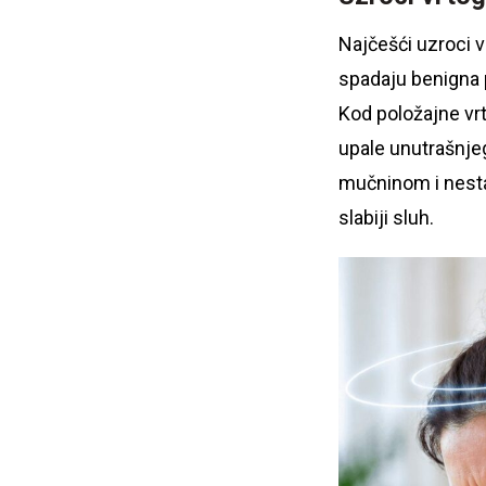
Najčešći uzroci v
spadaju benigna po
Kod položajne vrt
upale unutrašnjeg
mučninom i nesta
slabiji sluh.