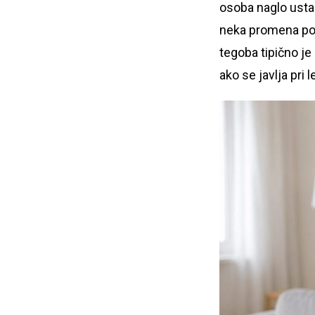
osoba naglo ustane
neka promena pol
tegoba tipično je
ako se javlja pri 