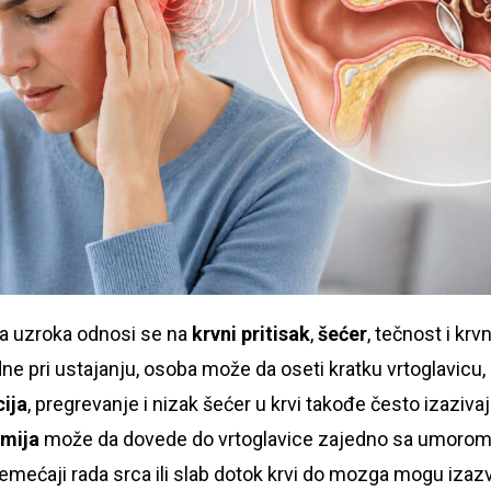
pa uzroka odnosi se na
krvni pritisak
,
šećer
, tečnost i krv
dne pri ustajanju, osoba može da oseti kratku vrtoglavicu,
ija
, pregrevanje i nizak šećer u krvi takođe često izazivaj
mija
može da dovede do vrtoglavice zajedno sa umorom,
emećaji rada srca ili slab dotok krvi do mozga mogu izazva