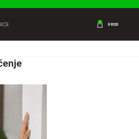
0
0
RSD
čenje