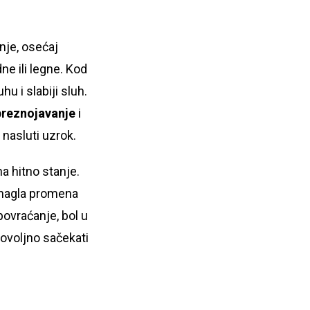
nje, osećaj
e ili legne. Kod
uhu i slabiji sluh.
preznojavanje
i
 nasluti uzrok.
a hitno stanje.
a, nagla promena
povraćanje, bol u
dovoljno sačekati