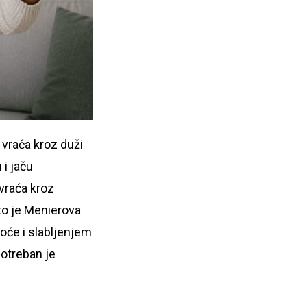
 vraća kroz duži
 i jaču
vraća kroz
što je Menierova
oće i slabljenjem
potreban je