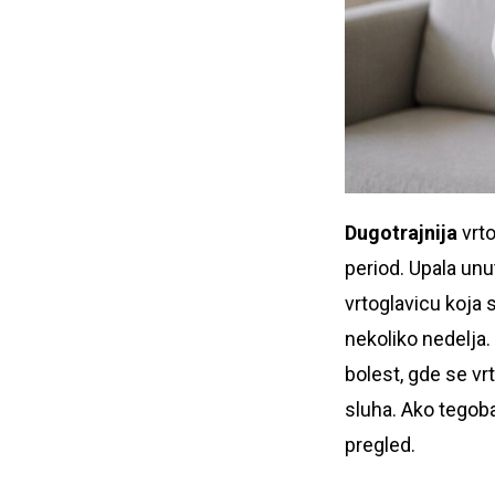
Dugotrajnija
vrt
period. Upala unu
vrtoglavicu koja
nekoliko nedelja.
bolest, gde se vr
sluha. Ako tegoba
pregled.