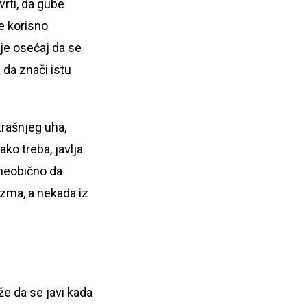
rti, da gube
je korisno
nije osećaj da se
 da znači istu
rašnjeg uha,
ko treba, javlja
 neobično da
izma, a nekada iz
že da se javi kada