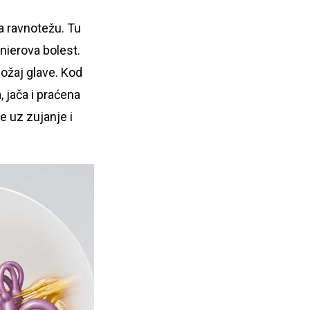
a ravnotežu. Tu
enierova bolest.
ložaj glave. Kod
 jača i praćena
 uz zujanje i