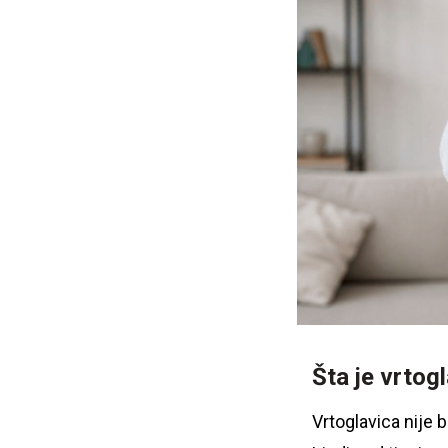
Šta je vrtog
Vrtoglavica nije