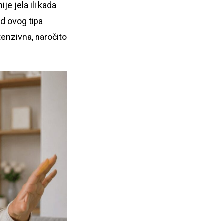
je jela ili kada
d ovog tipa
tenzivna, naročito