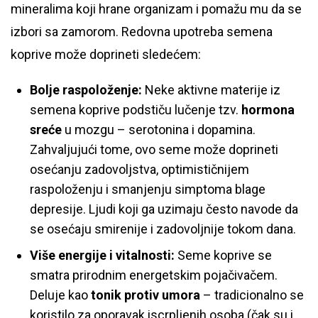
mineralima koji hrane organizam i pomažu mu da se
izbori sa zamorom. Redovna upotreba semena
koprive može doprineti sledećem:
Bolje raspoloženje:
Neke aktivne materije iz
semena koprive podstiču lučenje tzv.
hormona
sreće
u mozgu – serotonina i dopamina.
Zahvaljujući tome, ovo seme može doprineti
osećanju zadovoljstva, optimističnijem
raspoloženju i smanjenju simptoma blage
depresije. Ljudi koji ga uzimaju često navode da
se osećaju smirenije i zadovoljnije tokom dana.
Više energije i vitalnosti:
Seme koprive se
smatra prirodnim energetskim pojačivačem.
Deluje kao
tonik protiv umora
– tradicionalno se
koristilo za oporavak iscrpljenih osoba (čak su i