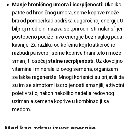
Manje hroničnog umora i iscrpljenosti:
Ukoliko
patite od hroničnog umora, seme koprive može
biti od pomoći kao podrška dugoročnoj energiji. U
biljnoj medicini naziva se „prirodni stimulans“ jer
postepeno podiže nivo energije bez naglog pada
kasnije. Za razliku od kofeina koji kratkoročno
razbudi pa iscrpi, seme koprive hrani telo i može
smanjiti osećaj
stalne iscrpljenosti
. Uz dovoljno
vitamina i minerala iz ovog semena, organizam
se lakše regeneriše. Mnogi korisnici su prijavili da
su im se simptomi iscrpljenosti smanjili, a životni
polet vratio, nakon nekoliko nedelja redovnog
uzimanja semena koprive u kombinaciji sa
medom.
Med kao zdrav izvor energije