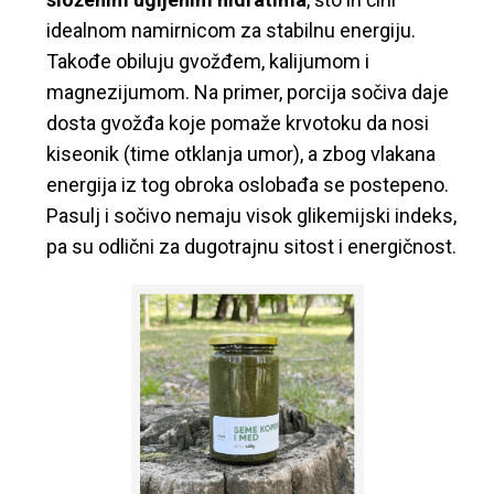
idealnom namirnicom za stabilnu energiju.
Takođe obiluju gvožđem, kalijumom i
magnezijumom. Na primer, porcija sočiva daje
dosta gvožđa koje pomaže krvotoku da nosi
kiseonik (time otklanja umor), a zbog vlakana
energija iz tog obroka oslobađa se postepeno.
Pasulj i sočivo nemaju visok glikemijski indeks,
pa su odlični za dugotrajnu sitost i energičnost.