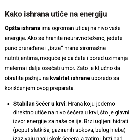
Kako ishrana utiče na energiju
Opšta ishrana
ima ogroman uticaj na nivo vaše
energije. Ako se hranite neuravnoteženo, jedete
puno prerađene i „brze“ hrane siromašne
nutritijentima, moguće je da ćete i pored uzimanja
melema i dalje osećati umor. Zato je ključno da
obratite pažnju na
kvalitet ishrane
uporedo sa
korišćenjem ovog preparata.
Stabilan šećer u krvi:
Hrana koju jedemo
direktno utiče na nivo šećera u krvi, što je glavni
izvor energije za naše ćelije. Brzi ugljeni hidrati
(poput slatkiša, gaziranih sokova, belog hleba)
izazivaju nagli skok šećera, a zatim i brzi pad.