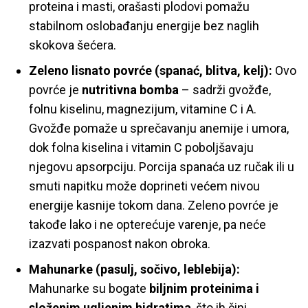
proteina i masti, orašasti plodovi pomažu
stabilnom oslobađanju energije bez naglih
skokova šećera.
Zeleno lisnato povrće (spanać, blitva, kelj):
Ovo
povrće je
nutritivna bomba
– sadrži gvožđe,
folnu kiselinu, magnezijum, vitamine C i A.
Gvožđe pomaže u sprečavanju anemije i umora,
dok folna kiselina i vitamin C poboljšavaju
njegovu apsorpciju. Porcija spanaća uz ručak ili u
smuti napitku može doprineti većem nivou
energije kasnije tokom dana. Zeleno povrće je
takođe lako i ne opterećuje varenje, pa neće
izazvati pospanost nakon obroka.
Mahunarke (pasulj, sočivo, leblebija):
Mahunarke su bogate
biljnim proteinima i
složenim ugljenim hidratima
, što ih čini