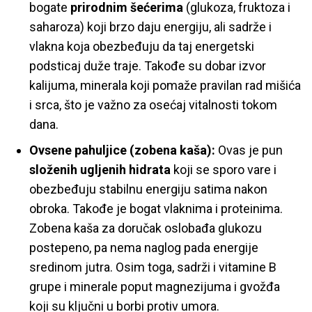
bogate
prirodnim šećerima
(glukoza, fruktoza i
saharoza) koji brzo daju energiju, ali sadrže i
vlakna koja obezbeđuju da taj energetski
podsticaj duže traje. Takođe su dobar izvor
kalijuma, minerala koji pomaže pravilan rad mišića
i srca, što je važno za osećaj vitalnosti tokom
dana.
Ovsene pahuljice (zobena kaša):
Ovas je pun
složenih ugljenih hidrata
koji se sporo vare i
obezbeđuju stabilnu energiju satima nakon
obroka. Takođe je bogat vlaknima i proteinima.
Zobena kaša za doručak oslobađa glukozu
postepeno, pa nema naglog pada energije
sredinom jutra. Osim toga, sadrži i vitamine B
grupe i minerale poput magnezijuma i gvožđa
koji su ključni u borbi protiv umora.