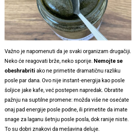
Važno je napomenuti da je svaki organizam drugačiji.
Neko će reagovati brže, neko sporije.
Nemojte se
obeshrabriti
ako ne primetite dramatičnu razliku
posle par dana. Ovo nije instant-energija kao posle
šoljice jake kafe, već postepen napredak. Obratite
pažnju na suptilne promene: možda više ne osećate
onaj pad energije posle podne, ili primetite da imate
snage za laganu šetnju posle posla, dok ranije niste.
To su dobri znakovi da mešavina deluje.