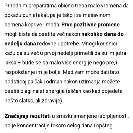
Prirodnim preparatima obično treba malo vremena da
pokažu pun efekat, pa je tako i sa mešavinom
semena koprive i meda.
Prve pozitivne promene
mogli biste da osetite već nakon
nekoliko dana do
nedelju dana
redovne upotrebe. Mnogi korisnici
kažu da su već u prvoj nedelji primetili da su im jutra
lakša – bude se sa malo više energije nego pre, i
raspoloženje im je bolje. Med vam može dati brzi
podsticaj pa čak i odmah nakon uzimanja možete
osetiti blagi nalet energije (sličan kao kad pojedete
nešto slatko, ali zdravije).
Značajniji rezultati
u smislu smanjene iscrpljenosti,
bolje koncentracije tokom celog dana i opšteg