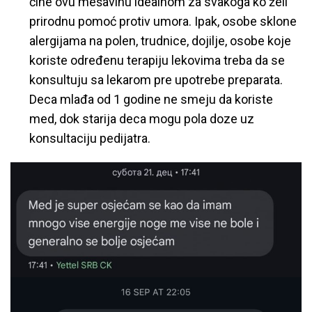
čine ovu mešavinu idealnom za svakoga ko želi
prirodnu pomoć protiv umora. Ipak, osobe sklone
alergijama na polen, trudnice, dojilje, osobe koje
koriste određenu terapiju lekovima treba da se
konsultuju sa lekarom pre upotrebe preparata.
Deca mlađa od 1 godine ne smeju da koriste
med, dok starija deca mogu pola doze uz
konsultaciju pedijatra.