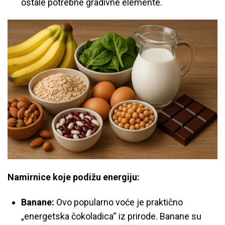
ostale potrebne gradivne elemente.
Namirnice koje podižu energiju:
Banane:
Ovo popularno voće je praktično
„energetska čokoladica“ iz prirode. Banane su