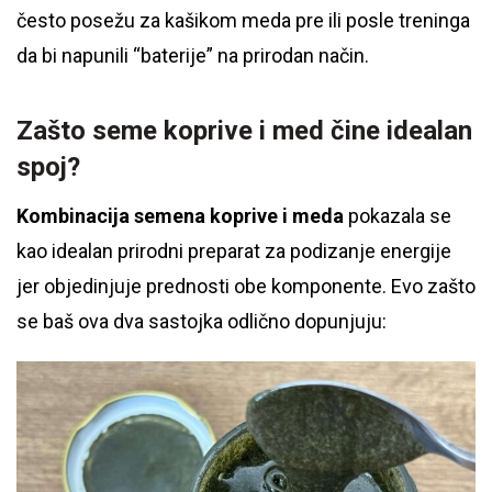
često posežu za kašikom meda pre ili posle treninga
da bi napunili “baterije” na prirodan način.
Zašto seme koprive i med čine idealan
spoj?
Kombinacija semena koprive i meda
pokazala se
kao idealan prirodni preparat za podizanje energije
jer objedinjuje prednosti obe komponente. Evo zašto
se baš ova dva sastojka odlično dopunjuju: