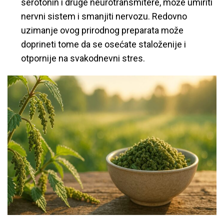
serotonin i druge neurotransmitere, može umiriti
nervni sistem i smanjiti nervozu. Redovno
uzimanje ovog prirodnog preparata može
doprineti tome da se osećate staloženije i
otpornije na svakodnevni stres.