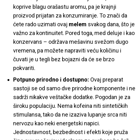
koprive blagu orašastu aromu, pa je krajnji
proizvod prijatan za konzumiranje. To znači da
ćete rado uzimati ovaj
melem
svakog dana, što je
važno za kontinuitet. Pored toga, med deluje i kao
konzervans – održava mešavinu svežom dugo
vremena, pa možete napraviti veću količinu i
čuvati je u tegli bez bojazni da će se brzo
pokvariti.
Potpuno prirodno i dostupno:
Ovaj preparat
sastoji se od samo dve prirodne komponente i ne
sadrži nikakve veštačke dodatke. Pogodan je za
široku populaciju. Nema kofeina niti sintetičkih
stimulansa, tako da ne izaziva lupanje srca niti
nervozu kao neki energetski napici.
Jednostavnost, bezbednost i efekti koje pruža