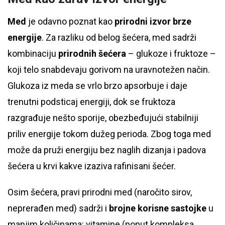
Med
je odavno poznat kao
prirodni izvor brze
energije
. Za razliku od belog šećera, med sadrži
kombinaciju
prirodnih šećera
– glukoze i fruktoze –
koji telo snabdevaju gorivom na uravnotežen način.
Glukoza iz meda se vrlo brzo apsorbuje i daje
trenutni podsticaj energiji, dok se fruktoza
razgrađuje nešto sporije, obezbeđujući stabilniji
priliv energije tokom dužeg perioda. Zbog toga med
može da pruži energiju bez naglih dizanja i padova
šećera u krvi kakve izaziva rafinisani šećer.
Osim šećera, pravi prirodni med (naročito sirov,
neprerađen med) sadrži i
brojne korisne sastojke
u
manjim količinama: vitamine (poput kompleksa