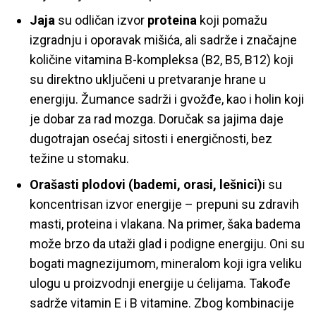
Jaja
su odličan izvor
proteina
koji pomažu
izgradnju i oporavak mišića, ali sadrže i značajne
količine vitamina B-kompleksa (B2, B5, B12) koji
su direktno uključeni u pretvaranje hrane u
energiju. Žumance sadrži i gvožđe, kao i holin koji
je dobar za rad mozga. Doručak sa jajima daje
dugotrajan osećaj sitosti i energičnosti, bez
težine u stomaku.
Orašasti plodovi (bademi, orasi, lešnici)
i su
koncentrisan izvor energije – prepuni su zdravih
masti, proteina i vlakana. Na primer, šaka badema
može brzo da utaži glad i podigne energiju. Oni su
bogati magnezijumom, mineralom koji igra veliku
ulogu u proizvodnji energije u ćelijama. Takođe
sadrže vitamin E i B vitamine. Zbog kombinacije