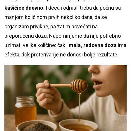
kašičice dnevno
. I deca i odrasli treba da počnu sa
manjom količinom prvih nekoliko dana, da se
organizam privikne, pa zatim povećati na
preporučenu dozu. Napominjemo da nije potrebno
uzimati velike količine: čak i
mala, redovna doza
ima
efekta, dok preterivanje ne donosi bolje rezultate.