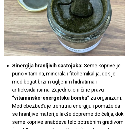
Sinergija hranljivih sastojaka:
Seme koprive je
puno vitamina, minerala i fitohemikalija, dok je
med bogat brzim ugljenim hidratima i
antioksidansima. Zajedno, oni čine pravu
“vitaminsko-energetsku bombu”
za organizam.
Med obezbeđuje trenutnu energiju i pomaže da
se hranljive materije lakše dopreme do ćelija, dok
seme koprive snabdeva telo potrebnim gradivom