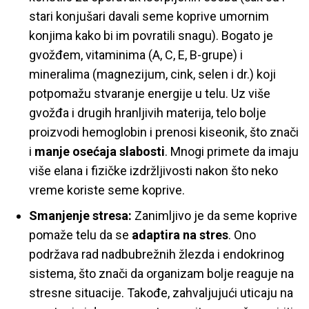
stari konjušari davali seme koprive umornim
konjima kako bi im povratili snagu). Bogato je
gvožđem, vitaminima (A, C, E, B-grupe) i
mineralima (magnezijum, cink, selen i dr.) koji
potpomažu stvaranje energije u telu. Uz više
gvožđa i drugih hranljivih materija, telo bolje
proizvodi hemoglobin i prenosi kiseonik, što znači
i
manje osećaja slabosti
. Mnogi primete da imaju
više elana i fizičke izdržljivosti nakon što neko
vreme koriste seme koprive.
Smanjenje stresa:
Zanimljivo je da seme koprive
pomaže telu da se
adaptira na stres
. Ono
podržava rad nadbubrežnih žlezda i endokrinog
sistema, što znači da organizam bolje reaguje na
stresne situacije. Takođe, zahvaljujući uticaju na