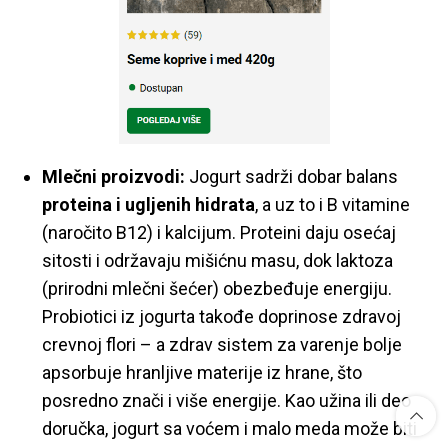
Mlečni proizvodi:
Jogurt sadrži dobar balans
proteina i ugljenih hidrata
, a uz to i B vitamine
(naročito B12) i kalcijum. Proteini daju osećaj
sitosti i održavaju mišićnu masu, dok laktoza
(prirodni mlečni šećer) obezbeđuje energiju.
Probiotici iz jogurta takođe doprinose zdravoj
crevnoj flori – a zdrav sistem za varenje bolje
apsorbuje hranljive materije iz hrane, što
posredno znači i više energije. Kao užina ili deo
doručka, jogurt sa voćem i malo meda može biti