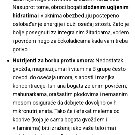
Nasuprot tome, obroci bogati
složenim ugljenim
hidratima
i vlaknima obezbeđuju postepeno
oslobađanje energije i duži osećaj sitosti. Zato je
bolje posegnuti za integralnim žitaricama, voćem
i povrćem nego za čokoladicama kada vam treba
gorivo.
Nutrijenti za borbu protiv umora:
Nedostatak
gvožđa, magnezijuma ili vitamina B grupe često
dovodi do osećaja umora, slabosti i manjka
koncentracije. Ishrana bogata zelenim povrćem,
mahunarkama, orašastim plodovima i nemasnim
mesom osiguraće da dobijete dovoljno ovih
mikronutrijenata. Tako će i efekat melema od
koprive (koja je sama bogata gvožđem i
vitaminima) biti izraženiji ako vaše telo ima i