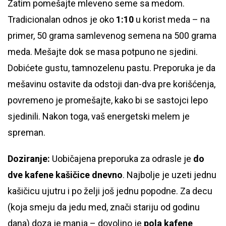
Zatim pomešajte mleveno seme sa medom.
Tradicionalan odnos je oko
1:10
u korist meda – na
primer, 50 grama samlevenog semena na 500 grama
meda. Mešajte dok se masa potpuno ne sjedini.
Dobićete gustu, tamnozelenu pastu. Preporuka je da
mešavinu ostavite da odstoji dan-dva pre korišćenja,
povremeno je promešajte, kako bi se sastojci lepo
sjedinili. Nakon toga, vaš energetski melem je
spreman.
Doziranje:
Uobičajena preporuka za odrasle je
do
dve kafene kašičice dnevno
. Najbolje je uzeti jednu
kašičicu ujutru i po želji još jednu popodne. Za decu
(koja smeju da jedu med, znači stariju od godinu
dana) doza je manja – dovoljno je
pola kafene