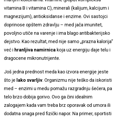
vitamina B i vitamina C), minerali (kalijum, kalcijum i
magnezijum), antioksidanse i enzime. Ovi sastojci
doprinose opštem zdravlju – med jača imunitet,
povoljno utiče na varenje i ima blago antibakterijsko
dejstvo. Kao rezultat, med nije samo „prazna kalorija“
već i
hranljiva namirnica
koja uz energiju daje telu i
dragocene mikronutrijente.
Još jedna prednost meda kao izvora energije jeste
što je
lako svarljiv
. Organizmu nije teško da iskoristi
med – enzimi u medu pomažu razgradnju šećera, pa
telo brzo dobija gorivo. Ovo ga čini idealnim
zalogajem kada vam treba brz oporavak od umora ili
dodatna snaga pred fizički napor. Na primer, sportisti