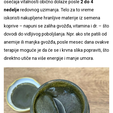
osećaja vitalnosti obično dolaze posle
2 do 4
nedelje
redovnog uzimanja. Telo za to vreme
iskoristi nakupljene hranljive materije iz semena
koprive – napuni se zaliha gvožđa, vitamina i dr. – što
dovodi do vidljivog poboljšanja. Npr. ako ste patili od
anemije ili manjka gvožđa, posle mesec dana ovakve
terapije moguće je da će se i krvna slika popraviti, što
direktno utiče na više energije i manje umora.