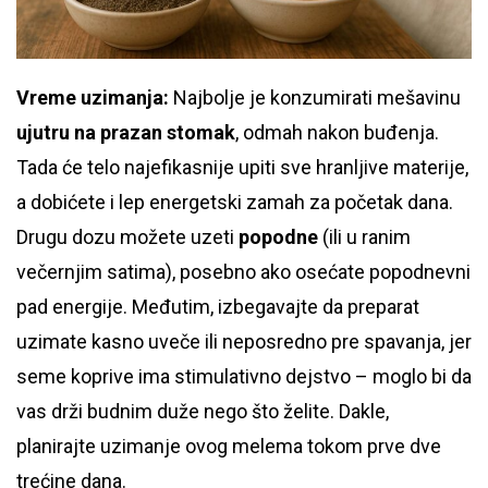
Vreme uzimanja:
Najbolje je konzumirati mešavinu
ujutru na prazan stomak
, odmah nakon buđenja.
Tada će telo najefikasnije upiti sve hranljive materije,
a dobićete i lep energetski zamah za početak dana.
Drugu dozu možete uzeti
popodne
(ili u ranim
večernjim satima), posebno ako osećate popodnevni
pad energije. Međutim, izbegavajte da preparat
uzimate kasno uveče ili neposredno pre spavanja, jer
seme koprive ima stimulativno dejstvo – moglo bi da
vas drži budnim duže nego što želite. Dakle,
planirajte uzimanje ovog melema tokom prve dve
trećine dana.