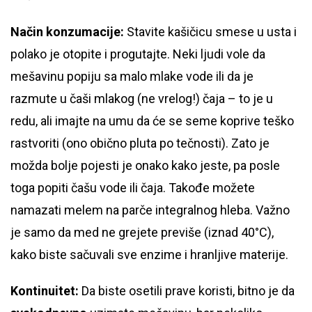
Način konzumacije:
Stavite kašičicu smese u usta i
polako je otopite i progutajte. Neki ljudi vole da
mešavinu popiju sa malo mlake vode ili da je
razmute u čaši mlakog (ne vrelog!) čaja – to je u
redu, ali imajte na umu da će se seme koprive teško
rastvoriti (ono obično pluta po tečnosti). Zato je
možda bolje pojesti je onako kako jeste, pa posle
toga popiti čašu vode ili čaja. Takođe možete
namazati melem na parče integralnog hleba. Važno
je samo da med ne grejete previše (iznad 40°C),
kako biste sačuvali sve enzime i hranljive materije.
Kontinuitet:
Da biste osetili prave koristi, bitno je da