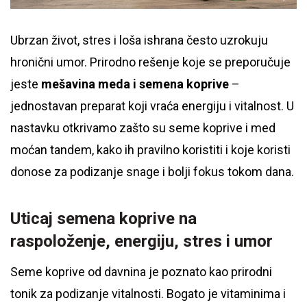
Ubrzan život, stres i loša ishrana često uzrokuju
hronični umor. Prirodno rešenje koje se preporučuje
jeste
mešavina meda i semena koprive
–
jednostavan preparat koji vraća energiju i vitalnost. U
nastavku otkrivamo zašto su seme koprive i med
moćan tandem, kako ih pravilno koristiti i koje koristi
donose za podizanje snage i bolji fokus tokom dana.
Uticaj semena koprive na
raspoloženje, energiju, stres i umor
Seme koprive od davnina je poznato kao prirodni
tonik za podizanje vitalnosti. Bogato je vitaminima i