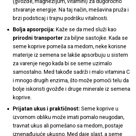
(gvožđe, magnezijum, vitamini) za dugoročno
stvaranje energije. Na taj način, mešavina pruža i
brzi podsticaj i trajnu podršku vitalnosti.
Bolja apsorpcija:
Kaže se da med služi kao
prirodni transporter
za biljne sastojke. Kada se
seme koprive pomeša sa medom, neke korisne
materije iz semena se lakše apsorbuju u sistem
za varenje nego kada bi se seme uzimalo
samostalno. Med takođe sadrži i malo vitamina C
i mnogo drugih enzima, što može pomoći telu da
bolje iskoristi gvožđe i druge minerale iz semena
koprive.
Prijatan ukus i praktičnost:
Seme koprive u
izvornom obliku može imati pomalo neugodan,
travnat ukus ali pomešano sa medom, postaje
iznenađujuće ukusno. Med daje slast, a seme