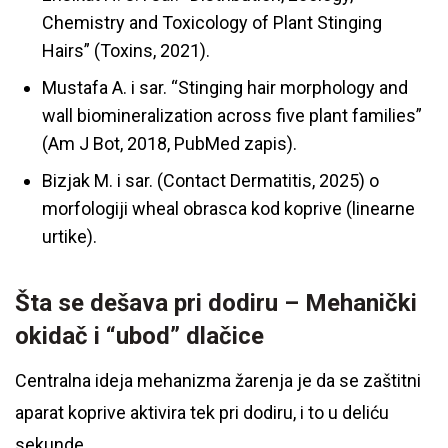
Chemistry and Toxicology of Plant Stinging
Hairs” (Toxins, 2021).
Mustafa A. i sar. “Stinging hair morphology and
wall biomineralization across five plant families”
(Am J Bot, 2018, PubMed zapis).
Bizjak M. i sar. (Contact Dermatitis, 2025) o
morfologiji wheal obrasca kod koprive (linearne
urtike).
Šta se dešava pri dodiru – Mehanički
okidač i “ubod” dlačice
Centralna ideja mehanizma žarenja je da se zaštitni
aparat koprive aktivira tek pri dodiru, i to u deliću
sekunde.