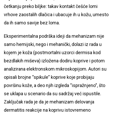
četkanju preko biljke: takav kontakt češće lomi
vrhove zaostalih dlačica i ubacuje ih u kožu, umesto
da ih samo savije bez loma.
Eksperimentalna podrška ideji da mehanizam nije
samo hemijski, nego i mehanički, dolazi iz rada u
kojem je koža (postmortalni uzorci dermisa kod
bezdlakih miševa) izložena dodiru koprive i potom
analizirana elektronskom mikroskopijom. Autori su
opisali brojne “spikule” koprive koje probijaju
površinu kože, a deo njih izgleda “ispražnjeno”, što
se uklapa u scenario da su sadržaj već ispustile.
Zaključak rada je da je mehanizam delovanja
dermatitis reakcije na koprivu istovremeno