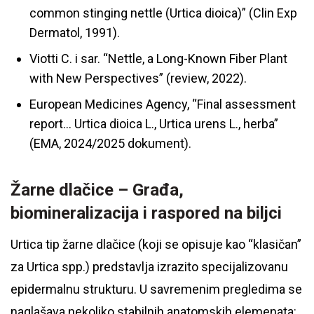
common stinging nettle (Urtica dioica)” (Clin Exp
Dermatol, 1991).
Viotti C. i sar. “Nettle, a Long-Known Fiber Plant
with New Perspectives” (review, 2022).
European Medicines Agency, “Final assessment
report… Urtica dioica L., Urtica urens L., herba”
(EMA, 2024/2025 dokument).
Žarne dlačice – Građa,
biomineralizacija i raspored na biljci
Urtica tip žarne dlačice (koji se opisuje kao “klasičan”
za Urtica spp.) predstavlja izrazito specijalizovanu
epidermalnu strukturu. U savremenim pregledima se
naglašava nekoliko stabilnih anatomskih elemenata: