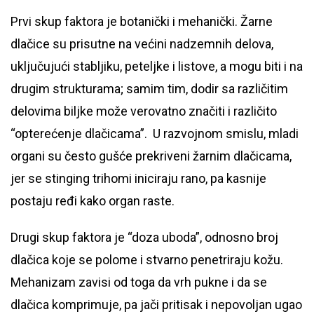
Prvi skup faktora je botanički i mehanički. Žarne
dlačice su prisutne na većini nadzemnih delova,
uključujući stabljiku, peteljke i listove, a mogu biti i na
drugim strukturama; samim tim, dodir sa različitim
delovima biljke može verovatno značiti i različito
“opterećenje dlačicama”. U razvojnom smislu, mladi
organi su često gušće prekriveni žarnim dlačicama,
jer se stinging trihomi iniciraju rano, pa kasnije
postaju ređi kako organ raste.
Drugi skup faktora je “doza uboda”, odnosno broj
dlačica koje se polome i stvarno penetriraju kožu.
Mehanizam zavisi od toga da vrh pukne i da se
dlačica komprimuje, pa jači pritisak i nepovoljan ugao