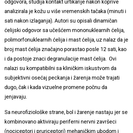
odgovora, studija kontakt urtikarije nakon koprive
analizirala je kožu u više vremenskih tačaka (minuti i
sati nakon izlaganja). Autori su opisali dinamičan
ćelijski odgovor sa učešćem mononuklearnih ćelija,
polimorfonuklearnih ćelija i mast ćelija, uz nalaz da je
broj mast ćelija značajno porastao posle 12 sati, kao
i da postoje znaci degranulacije mast ćelija. Ovi
nalazi su kompatibilni sa kliničkim iskustvom da
subjektivni osećaj peckanja i žarenja može trajati
dugo, čak i kada vizuelne promene počnu da
jenjavaju.
Sa neurofiziološke strane, bol i žarenje nastaju jer se
kombinovano aktiviraju periferni nervni završeci
(nociceptori i pruriceptori) mehaničkim ubodom i