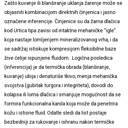
Zašto kuvanje ili blanširanje uklanja žarenje može se
objasniti kombinacijom direktnih činjenica i jasno
označene inferencije. Činjenice su da žarna dlačica
kod Urtica tipa zavisi od intaktne mehaničke “igle”
koja nastaje lomljenjem mineralizovanog vrha, i da
se sadržaj istiskuje kompresijom fleksibilne baze
žive ćelije ispunjene fluidom. Logična posledica
(inferencija) je da termička obrada (blanširanje,
kuvanje) ubija i denaturiše tkivo, menja mehanička
svojstva (gubitak turgora i integriteta), dovodi do
kolapsa ili loma dlačica i smanjuje mogućnost da se
formira funkcionalna kanila koja može da penetrira
kožu i istisne fluid. Odatle sledi da list postaje
bezbedniji za rukovanje i ishranu nakon termičke