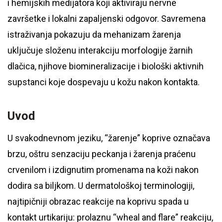
i hemijskih medijatora koji aktiviraju nervne
završetke i lokalni zapaljenski odgovor. Savremena
istraživanja pokazuju da mehanizam žarenja
uključuje složenu interakciju morfologije žarnih
dlačica, njihove biomineralizacije i biološki aktivnih
supstanci koje dospevaju u kožu nakon kontakta.
Uvod
U svakodnevnom jeziku, “žarenje” koprive označava
brzu, oštru senzaciju peckanja i žarenja praćenu
crvenilom i izdignutim promenama na koži nakon
dodira sa biljkom. U dermatološkoj terminologiji,
najtipičniji obrazac reakcije na koprivu spada u
kontakt urtikariju: prolaznu “wheal and flare” reakciju,