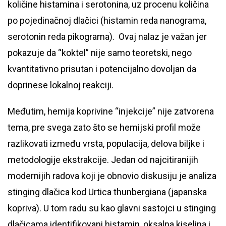
količine histamina i serotonina, uz procenu količina
po pojedinačnoj dlačici (histamin reda nanograma,
serotonin reda pikograma). Ovaj nalaz je važan jer
pokazuje da “koktel” nije samo teoretski, nego
kvantitativno prisutan i potencijalno dovoljan da
doprinese lokalnoj reakciji.
Međutim, hemija koprivine “injekcije” nije zatvorena
tema, pre svega zato što se hemijski profil može
razlikovati između vrsta, populacija, delova biljke i
metodologije ekstrakcije. Jedan od najcitiranijih
modernijih radova koji je obnovio diskusiju je analiza
stinging dlačica kod Urtica thunbergiana (japanska
kopriva). U tom radu su kao glavni sastojci u stinging
dlačicama identifikovani histamin, oksalna kiselina i