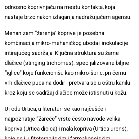
odnosno koprivnjaču na mestu kontakta, koja
nastaje brzo nakon izlaganja nadražujućem agensu.
Mehanizam “žarenja” koprive je posebna
kombinacija mikro-mehaničkog uboda i inokulacije
iritirajućeg sadržaja. Ključna struktura su žarne
dlačice (stinging trichomes): specijalizovane biljne
“iglice” koje funkcionišu kao mikro-špric, pri čemu
vrh dlačice puca na dodir i pretvara se u oštru kanilu
kroz koju se sadržaj dlačice može istisnuti u kožu.
U rodu Urtica, u literaturi se kao najčešće i
najpoznatije “žareće” vrste često navode velika
kopriva (Urtica dioica) i mala kopriva (Urtica urens),
koje se i u fitoterapijskim i farmakopejskim