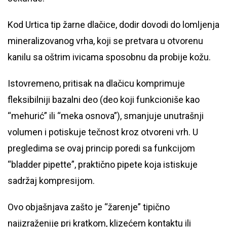
Kod Urtica tip žarne dlačice, dodir dovodi do lomljenja
mineralizovanog vrha, koji se pretvara u otvorenu
kanilu sa oštrim ivicama sposobnu da probije kožu.
Istovremeno, pritisak na dlačicu komprimuje
fleksibilniji bazalni deo (deo koji funkcioniše kao
“mehurić” ili “meka osnova”), smanjuje unutrašnji
volumen i potiskuje tečnost kroz otvoreni vrh. U
pregledima se ovaj princip poredi sa funkcijom
“bladder pipette”, praktično pipete koja istiskuje
sadržaj kompresijom.
Ovo objašnjava zašto je “žarenje” tipično
najizraženije pri kratkom, klizećem kontaktu ili