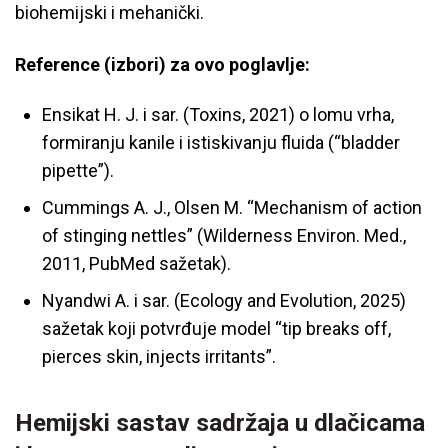
biohemijski i mehanički.
Reference (izbori) za ovo poglavlje:
Ensikat H. J. i sar. (Toxins, 2021) o lomu vrha,
formiranju kanile i istiskivanju fluida (“bladder
pipette”).
Cummings A. J., Olsen M. “Mechanism of action
of stinging nettles” (Wilderness Environ. Med.,
2011, PubMed sažetak).
Nyandwi A. i sar. (Ecology and Evolution, 2025)
sažetak koji potvrđuje model “tip breaks off,
pierces skin, injects irritants”.
Hemijski sastav sadržaja u dlačicama