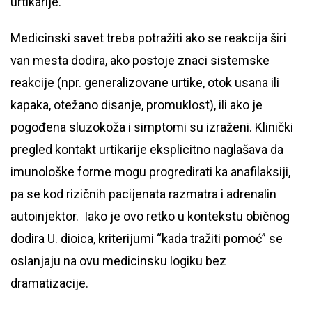
urtikarije.
Medicinski savet treba potražiti ako se reakcija širi
van mesta dodira, ako postoje znaci sistemske
reakcije (npr. generalizovane urtike, otok usana ili
kapaka, otežano disanje, promuklost), ili ako je
pogođena sluzokoža i simptomi su izraženi. Klinički
pregled kontakt urtikarije eksplicitno naglašava da
imunološke forme mogu progredirati ka anafilaksiji,
pa se kod rizičnih pacijenata razmatra i adrenalin
autoinjektor. Iako je ovo retko u kontekstu običnog
dodira U. dioica, kriterijumi “kada tražiti pomoć” se
oslanjaju na ovu medicinsku logiku bez
dramatizacije.