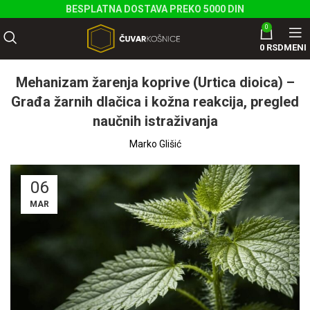
BESPLATNA DOSTAVA PREKO 5000 DIN
0
0
RSD
MENI
Mehanizam žarenja koprive (Urtica dioica) –
Građa žarnih dlačica i kožna reakcija, pregled
naučnih istraživanja
Marko Glišić
06
MAR