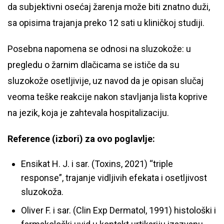
da subjektivni osećaj žarenja može biti znatno duži,
sa opisima trajanja preko 12 sati u kliničkoj studiji.
Posebna napomena se odnosi na sluzokože: u
pregledu o žarnim dlačicama se ističe da su
sluzokože osetljivije, uz navod da je opisan slučaj
veoma teške reakcije nakon stavljanja lista koprive
na jezik, koja je zahtevala hospitalizaciju.
Reference (izbori) za ovo poglavlje:
Ensikat H. J. i sar. (Toxins, 2021) “triple
response”, trajanje vidljivih efekata i osetljivost
sluzokoža.
Oliver F. i sar. (Clin Exp Dermatol, 1991) histološki i