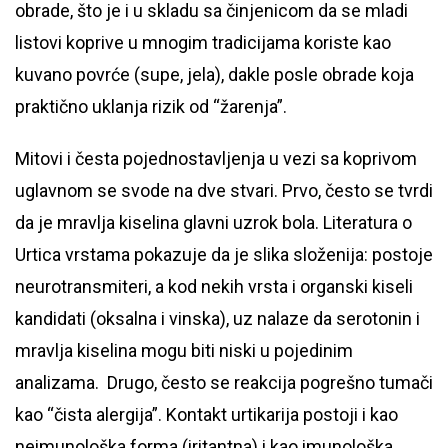
obrade, što je i u skladu sa činjenicom da se mladi
listovi koprive u mnogim tradicijama koriste kao
kuvano povrće (supe, jela), dakle posle obrade koja
praktično uklanja rizik od “žarenja”.
Mitovi i česta pojednostavljenja u vezi sa koprivom
uglavnom se svode na dve stvari. Prvo, često se tvrdi
da je mravlja kiselina glavni uzrok bola. Literatura o
Urtica vrstama pokazuje da je slika složenija: postoje
neurotransmiteri, a kod nekih vrsta i organski kiseli
kandidati (oksalna i vinska), uz nalaze da serotonin i
mravlja kiselina mogu biti niski u pojedinim
analizama. Drugo, često se reakcija pogrešno tumači
kao “čista alergija”. Kontakt urtikarija postoji i kao
neimunološka forma (iritantna) i kao imunološka