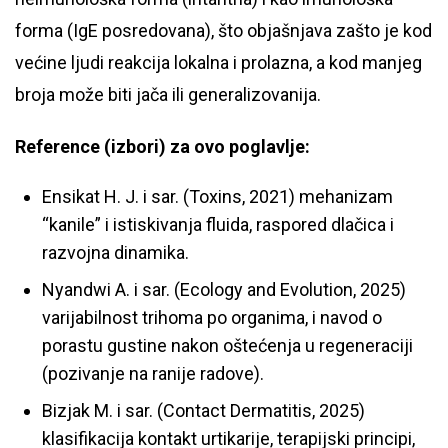
forma (IgE posredovana), što objašnjava zašto je kod
većine ljudi reakcija lokalna i prolazna, a kod manjeg
broja može biti jača ili generalizovanija.
Reference (izbori) za ovo poglavlje:
Ensikat H. J. i sar. (Toxins, 2021) mehanizam
“kanile” i istiskivanja fluida, raspored dlačica i
razvojna dinamika.
Nyandwi A. i sar. (Ecology and Evolution, 2025)
varijabilnost trihoma po organima, i navod o
porastu gustine nakon oštećenja u regeneraciji
(pozivanje na ranije radove).
Bizjak M. i sar. (Contact Dermatitis, 2025)
klasifikacija kontakt urtikarije, terapijski principi,