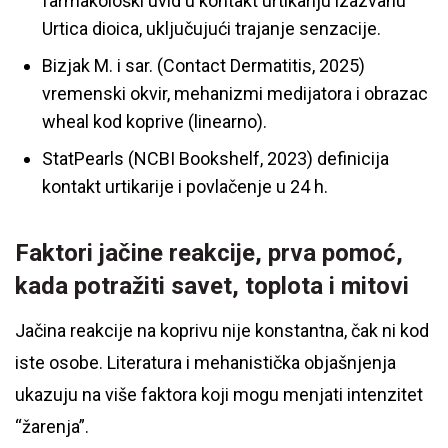
farmakološki uvid u kontakt urtikariju izazvanu
Urtica dioica, uključujući trajanje senzacije.
Bizjak M. i sar. (Contact Dermatitis, 2025)
vremenski okvir, mehanizmi medijatora i obrazac
wheal kod koprive (linearno).
StatPearls (NCBI Bookshelf, 2023) definicija
kontakt urtikarije i povlačenje u 24 h.
Faktori jačine reakcije, prva pomoć,
kada potražiti savet, toplota i mitovi
Jačina reakcije na koprivu nije konstantna, čak ni kod
iste osobe. Literatura i mehanistička objašnjenja
ukazuju na više faktora koji mogu menjati intenzitet
“žarenja”.