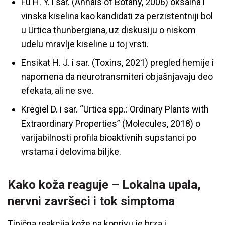
Fu H. Y. i sar. (Annals of Botany, 2006) oksalna i
vinska kiselina kao kandidati za perzistentniji bol
u Urtica thunbergiana, uz diskusiju o niskom
udelu mravlje kiseline u toj vrsti.
Ensikat H. J. i sar. (Toxins, 2021) pregled hemije i
napomena da neurotransmiteri objašnjavaju deo
efekata, ali ne sve.
Kregiel D. i sar. “Urtica spp.: Ordinary Plants with
Extraordinary Properties” (Molecules, 2018) o
varijabilnosti profila bioaktivnih supstanci po
vrstama i delovima biljke.
Kako koža reaguje – Lokalna upala,
nervni završeci i tok simptoma
Tipična reakcija kože na koprivu je brza i