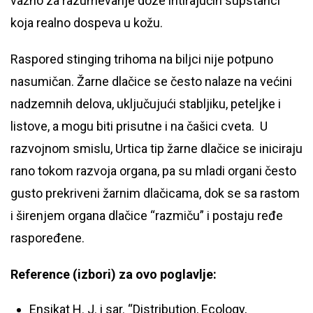
važno za razumevanje doze iritirajućih supstanci
koja realno dospeva u kožu.
Raspored stinging trihoma na biljci nije potpuno
nasumičan. Žarne dlačice se često nalaze na većini
nadzemnih delova, uključujući stabljiku, peteljke i
listove, a mogu biti prisutne i na čašici cveta. U
razvojnom smislu, Urtica tip žarne dlačice se iniciraju
rano tokom razvoja organa, pa su mladi organi često
gusto prekriveni žarnim dlačicama, dok se sa rastom
i širenjem organa dlačice “razmiču” i postaju ređe
raspoređene.
Reference (izbori) za ovo poglavlje:
Ensikat H. J. i sar. “Distribution, Ecology,