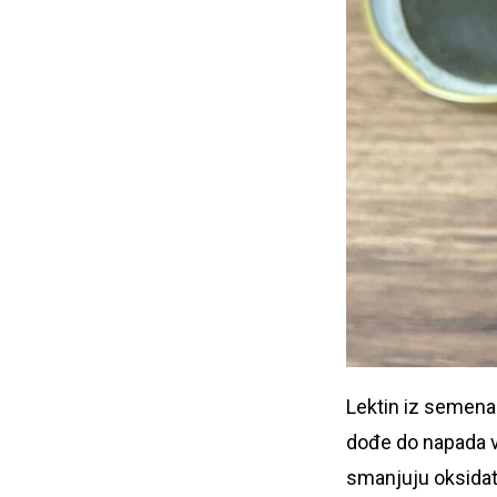
Lektin iz semena 
dođe do napada vi
smanjuju oksidati