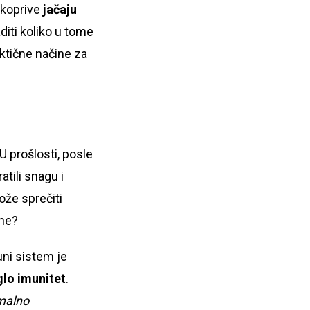
 koprive
jačaju
diti koliko u tome
aktične načine za
U prošlosti, posle
tili snagu i
ože sprečiti
ane?
uni sistem je
glo imunitet
.
rmalno