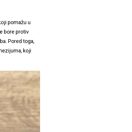
koji pomažu u
e bore protiv
oba. Pored toga,
nezijuma, koji