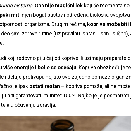
imunog sistema
. Ona
nije magični lek
koji će momentalno 
 puki mit
: njen bogat sastav i određena biološka svojstv
i otpornosti organizma. Drugim rečima,
kopriva može biti
ao deo šire, zdrave rutine (uz pravilnu ishranu, san i slično),
e.
judi koji redovno piju čaj od koprive ili uzimaju preparate 
 više energije i bolje se osećaju
. Kopriva obezbeđuje te
ale i deluje protivupalno, što sve zajedno pomaže organi
 Važno je ipak
ostati realan
– kopriva pomaže, ali ne može
ju niti garantovati imunitet 100%. Najbolje je posmatrati
tela u očuvanju zdravlja.