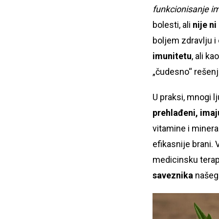
funkcionisanje 
bolesti, ali
nije ni
boljem zdravlju 
imunitetu
, ali k
„čudesno“ rešenj
U praksi, mnogi l
prehlađeni, imaju
vitamine i miner
efikasnije brani.
medicinsku terapi
saveznika
našeg 