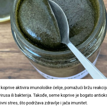
koprive aktivira imunološke ćelije, pomažući bržu reakci
rusa ili bakterija. Takođe, seme koprive je bogato antiok
vni stres, što podržava zdravlje i jača imunitet.