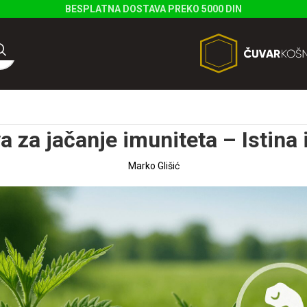
BESPLATNA DOSTAVA PREKO 5000 DIN
a za jačanje imuniteta – Istina i
Marko Glišić