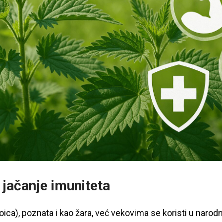
 jačanje imuniteta
ioica), poznata i kao žara, već vekovima se koristi u narod