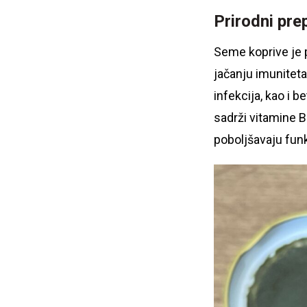
Prirodni pr
Seme koprive je p
jačanju imuniteta
infekcija, kao i b
sadrži vitamine B
poboljšavaju funk