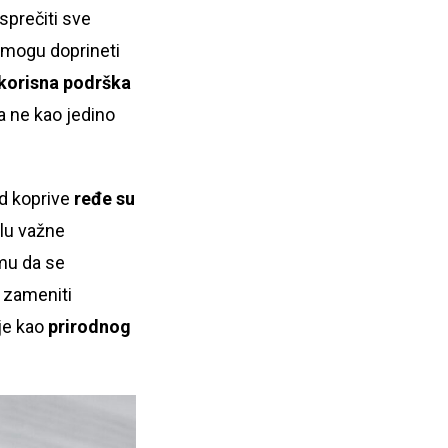
sprečiti sve
a mogu doprineti
 korisna podrška
 a ne kao jedino
od koprive
ređe su
lu važne
zmu da se
 zameniti
 je kao
prirodnog