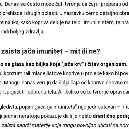
. Danas se često može čuti tvrdnja da čaj ili preparati od
od prehlade i drugih bolesti. U nastavku ćemo detaljno obra
že nauka, kako kopriva deluje na telo i imuni sistem, te pr
radi boljeg zdravlja.
 zaista jača imunitet – mit ili ne?
o na glasu kao biljka koja “jača krv” i čitav organizam.
u konzumirali mlade listove koprive u proleće kako bi povra
je. Mnogi i danas veruju da šolja čaja od koprive dnevno m
i „pojačati“ odbranu tela. Ali, koliko su te tvrdnje opravd
ledišta, pojam „jačanja imuniteta“ nije jednostavan – im
ji jedna mera koja pokazuje da li je nešto
drastično podi
 zaista sadrži materije koje mogu povoljno uticati na no