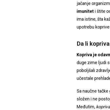
jačanje organizma
imunitet
i štite 
ima istine, šta ka
upotrebu koprive 
Da li kopriva
Kopriva je odavn
duge zime ljudi s
poboljšali zdravl
učestale prehlade 
Sa naučne tačke g
složen i ne posto
Međutim,
kopriva