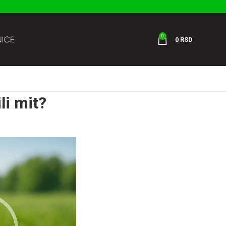
0
0
RSD
li mit?