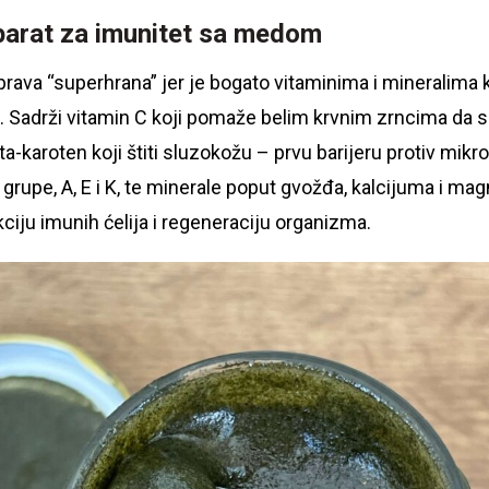
eparat za imunitet sa medom
rava “superhrana” jer je bogato vitaminima i mineralima 
. Sadrži vitamin C koji pomaže belim krvnim zrncima da s
eta-karoten koji štiti sluzokožu – prvu barijeru protiv mikr
 grupe, A, E i K, te minerale poput gvožđa, kalcijuma i mag
ciju imunih ćelija i regeneraciju organizma.