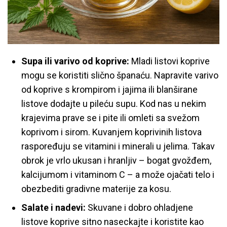
Supa ili varivo od koprive:
Mladi listovi koprive
mogu se koristiti slično španaću. Napravite varivo
od koprive s krompirom i jajima ili blanširane
listove dodajte u pileću supu. Kod nas u nekim
krajevima prave se i pite ili omleti sa svežom
koprivom i sirom. Kuvanjem koprivinih listova
raspoređuju se vitamini i minerali u jelima. Takav
obrok je vrlo ukusan i hranljiv – bogat gvožđem,
kalcijumom i vitaminom C – a može ojačati telo i
obezbediti gradivne materije za kosu.
Salate i nadevi:
Skuvane i dobro ohladjene
listove koprive sitno naseckajte i koristite kao