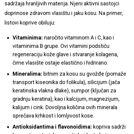
sadržaja hranljivih materija. Njeni aktivni sastojci
doprinose zdravom vlasištu i jaku kosu. Na primer,
listovi koprive obiluju:
Vitaminima:
naročito vitaminom A i C, kao i
vitaminima B grupe. Ovi vitamini podstiču
regeneraciju kože glave i stvaranje kolagena,
čime vlasište ostaje elastično i hidrirano.
Mineralima:
bitnim za kosu su gvožđe (pomaže
transport kiseonika do folikula), silicijum (jača
keratinska vlakna dlake), sumpor (ključan za
gradnju keratina), kao i kalcijum, magnezijum,
kalijum i cink. Dovoljna količina ovih minerala
sprečava krhkost i lomljivost kose.
Antioksidantima i flavonoidima:
kopriva sadrži