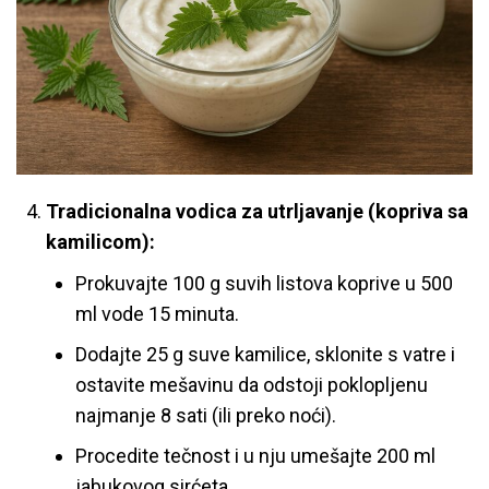
Tradicionalna vodica za utrljavanje (kopriva sa
kamilicom):
Prokuvajte 100 g suvih listova koprive u 500
ml vode 15 minuta.
Dodajte 25 g suve kamilice, sklonite s vatre i
ostavite mešavinu da odstoji poklopljenu
najmanje 8 sati (ili preko noći).
Procedite tečnost i u nju umešajte 200 ml
jabukovog sirćeta.