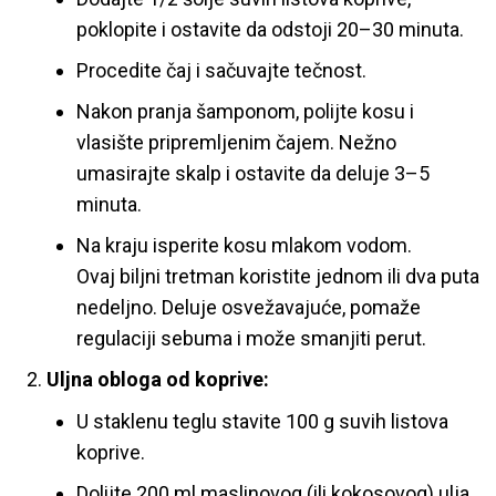
poklopite i ostavite da odstoji 20–30 minuta.
Procedite čaj i sačuvajte tečnost.
Nakon pranja šamponom, polijte kosu i
vlasište pripremljenim čajem. Nežno
umasirajte skalp i ostavite da deluje 3–5
minuta.
Na kraju isperite kosu mlakom vodom.
Ovaj biljni tretman koristite jednom ili dva puta
nedeljno. Deluje osvežavajuće, pomaže
regulaciji sebuma i može smanjiti perut.
Uljna obloga od koprive:
U staklenu teglu stavite 100 g suvih listova
koprive.
Dolijte 200 ml maslinovog (ili kokosovog) ulja