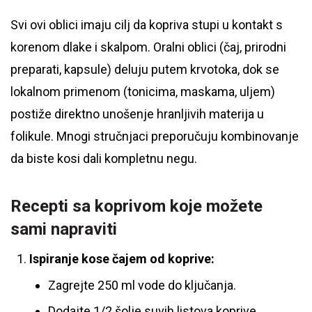
Svi ovi oblici imaju cilj da kopriva stupi u kontakt s
korenom dlake i skalpom. Oralni oblici (čaj, prirodni
preparati, kapsule) deluju putem krvotoka, dok se
lokalnom primenom (tonicima, maskama, uljem)
postiže direktno unošenje hranljivih materija u
folikule. Mnogi stručnjaci preporučuju kombinovanje
da biste kosi dali kompletnu negu.
Recepti sa koprivom koje možete
sami napraviti
Ispiranje kose čajem od koprive:
Zagrejte 250 ml vode do ključanja.
Dodajte 1/2 šolje suvih listova koprive,