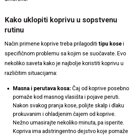
Kako uklopiti koprivu u sopstvenu
rutinu
Način primene koprive treba prilagoditi
tipu kose
i
specifičnom problemu sa kojim se suočavate. Evo
nekoliko saveta kako je najbolje koristiti koprivu u
različitim situacijama:
Masna i perutava kosa:
Čaj od koprive posebno
pomaže kod masnog vlasišta i pojave peruti.
Nakon svakog pranja kose, polijte skalp i dlaku
prokuvanim i ohladjenim čajem od koprive.
Nežno umasirajte nekoliko minuta, pa isperite.
Kopriva ima adstringentno dejstvo koje pomaže