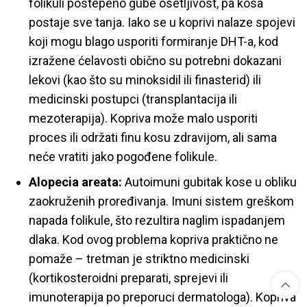
folikuli postepeno gube osetljivost, pa kosa
postaje sve tanja. Iako se u koprivi nalaze spojevi
koji mogu blago usporiti formiranje DHT-a, kod
izražene ćelavosti obično su potrebni dokazani
lekovi (kao što su minoksidil ili finasterid) ili
medicinski postupci (transplantacija ili
mezoterapija). Kopriva može malo usporiti
proces ili održati finu kosu zdravijom, ali sama
neće vratiti jako pogođene folikule.
Alopecia areata:
Autoimuni gubitak kose u obliku
zaokruženih proređivanja. Imuni sistem greškom
napada folikule, što rezultira naglim ispadanjem
dlaka. Kod ovog problema kopriva praktično ne
pomaže – tretman je striktno medicinski
(kortikosteroidni preparati, sprejevi ili
imunoterapija po preporuci dermatologa). Kopriva