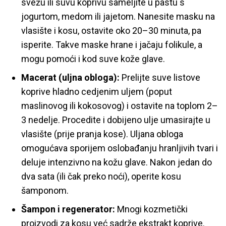
svežu ili suvu koprivu sameljite u pastu s
jogurtom, medom ili jajetom. Nanesite masku na
vlasište i kosu, ostavite oko 20–30 minuta, pa
isperite. Takve maske hrane i jačaju folikule, a
mogu pomoći i kod suve kože glave.
Macerat (uljna obloga):
Prelijte suve listove
koprive hladno cedjenim uljem (poput
maslinovog ili kokosovog) i ostavite na toplom 2–
3 nedelje. Procedite i dobijeno ulje umasirajte u
vlasište (prije pranja kose). Uljana obloga
omogućava sporijem oslobađanju hranljivih tvari i
deluje intenzivno na kožu glave. Nakon jedan do
dva sata (ili čak preko noći), operite kosu
šamponom.
Šampon i regenerator:
Mnogi kozmetički
proizvodi za kosu već sadrže ekstrakt koprive.