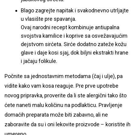
Blago zagrejte napitak i svakodnevno utrljajte
u vlasište pre spavanja.
Ovaj narodni recept kombinuje antiupalna
svojstva kamilice i koprive sa osvežavajućim
dejstvom sirćeta. Sirće dodatno zateže kožu
glave i daje kosi sjaj, dok biljni ekstrakti hrane
i jačaju folikule.
Počnite sa jednostavnim metodama (čaj i ulje), pa
vidite kako vam kosa reaguje. Pre prve upotrebe
novog pripravka, proverite da li ste alergični tako što
ćete naneti malu količinu na podlakticu. Pravljenje
domaćih preparata može biti zabavno, ali ne
zaboravite da su i oni lekovite proizvode – koristite ih
umerenо.