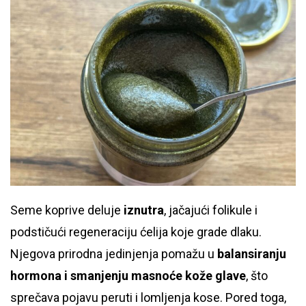
Seme koprive deluje
iznutra
, jačajući folikule i
podstičući regeneraciju ćelija koje grade dlaku.
Njegova prirodna jedinjenja pomažu u
balansiranju
hormona i smanjenju masnoće kože glave
, što
sprečava pojavu peruti i lomljenja kose. Pored toga,