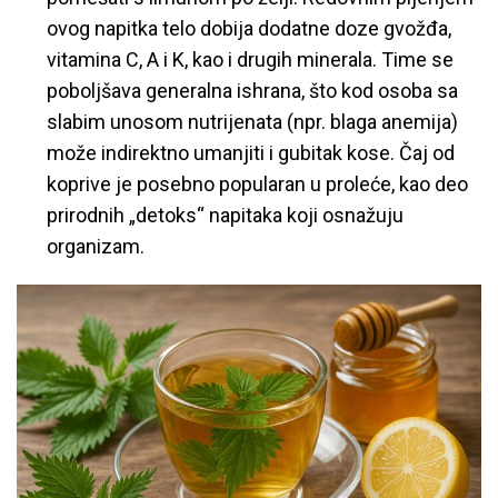
ovog napitka telo dobija dodatne doze gvožđa,
vitamina C, A i K, kao i drugih minerala. Time se
poboljšava generalna ishrana, što kod osoba sa
slabim unosom nutrijenata (npr. blaga anemija)
može indirektno umanjiti i gubitak kose. Čaj od
koprive je posebno popularan u proleće, kao deo
prirodnih „detoks“ napitaka koji osnažuju
organizam.