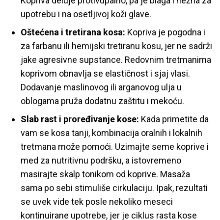
Kopriva deluje protivupalno, pa je blaga i nežna za
upotrebu i na osetljivoj koži glave.
Oštećena i tretirana kosa:
Kopriva je pogodna i
za farbanu ili hemijski tretiranu kosu, jer ne sadrži
jake agresivne supstance. Redovnim tretmanima
koprivom obnavlja se elastičnost i sjaj vlasi.
Dodavanje maslinovog ili arganovog ulja u
oblogama pruža dodatnu zaštitu i mekoću.
Slab rast i proređivanje kose:
Kada primetite da
vam se kosa tanji, kombinacija oralnih i lokalnih
tretmana može pomoći. Uzimajte seme koprive i
med za nutritivnu podršku, a istovremeno
masirajte skalp tonikom od koprive. Masaža
sama po sebi stimuliše cirkulaciju. Ipak, rezultati
se uvek vide tek posle nekoliko meseci
kontinuirane upotrebe, jer je ciklus rasta kose