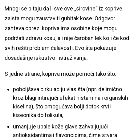
Mnogi se pitaju da li sve ove „sirovine“ iz koprive
zaista mogu zaustaviti gubitak kose. Odgovor
zahteva oprez: kopriva ima osobine koje mogu
podržati zdravu kosu, ali nije čaroban lek koji će kod
svih rešiti problem ćelavosti. Evo šta pokazuje
dosadašnje iskustvo i istraživanja:
S jedne strane, kopriva može pomoći tako što:
poboljšava cirkulaciju vlasišta (npr. delimično
kroz blagi iritirajući efekat histamina i organskih
kiselina), što omogućava bolji dotok krvi i
kiseonika do folikula,
umanjuje upale kože glave zahvaljujući
antioksidantima i flavonoidima, čime stvara