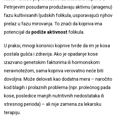
Petrijevim posudama produžavaju aktivnu (anagenu)
fazu kultivisanih ljudskih folikula, usporavajući njihov
prelaz u fazu mirovanja. To znači da kopriva ima
potencijal da
podiže aktivnost
folikula.
U praksi, mnogi korisnici koprive tvrde da im je kosa
postala gušća i zdravija. Ako je opadanje kose
izazvano genetskim faktorima ili hormonskom
neravnotežom, sama kopriva verovatno neće biti
dovoljna. Može delovati kao dodatna mera – naročito
kod blagih i prolaznih problema (npr. prolećnog pada
kose, posledice manjih nutritivnih nedostataka ili
stresnog perioda) – ali nije zamena za lekarsku
terapiju.