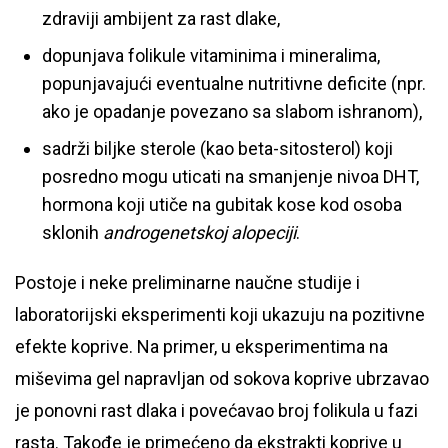
zdraviji ambijent za rast dlake,
dopunjava folikule vitaminima i mineralima,
popunjavajući eventualne nutritivne deficite (npr.
ako je opadanje povezano sa slabom ishranom),
sadrži biljke sterole (kao beta-sitosterol) koji
posredno mogu uticati na smanjenje nivoa DHT,
hormona koji utiče na gubitak kose kod osoba
sklonih
androgenetskoj alopeciji
.
Postoje i neke preliminarne naučne studije i
laboratorijski eksperimenti koji ukazuju na pozitivne
efekte koprive. Na primer, u eksperimentima na
miševima gel napravljan od sokova koprive ubrzavao
je ponovni rast dlaka i povećavao broj folikula u fazi
rasta. Takođe je primećeno da ekstrakti koprive u