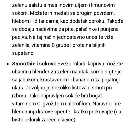
zelenu salatu s maslinovim uljem i limunovim
sokom. Možete ih mešati sa drugim povrćem,
hlebom ili žitaricama, kao dodatak obroku. Takođe
se dodaju nadevima za pite, palačinke i punjena
peciva. Na taj način jednostavno unosite više
zelenila, vitamina B grupe i proteina biljnih
supstanci.
Smoothie i sokovi:
Svežu mladu koprivu možete
ubaciti u blender za zeleni napitak: kombinujte je
sa jabukom, krastavcem ili bananom za prijatniji
ukus. Dovoljno je nekoliko listova u smuti po
izboru. Tako napravljen sok će biti bogat
vitaminom C, gvožđem i hlorofilom. Naravno, pre
blendiranja listove operite i kratko prokuvajte (da
biste uklonili žareće dlačice).