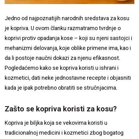
Jedno od najpoznatijih narodnih sredstava za kosu
je kopriva. U ovom članku razmatramo tvrdnje o
koprivi protiv opadanja kose – koji su njeni sastojci i
mehanizmi delovanja, koje oblike primene ima, kao i
da li postoje naučni dokazi za njenu efikasnost.
Pogledaćemo kako se kopriva koristi u ishrani i
kozmetici, dati neke jednostavne recepte i objasniti
kada je ipak potrebno obratiti se stručnjacima.
Zašto se kopriva koristi za kosu?
Kopriva je biljka koja se vekovima koristi u
tradicionalnoj medicini i kozmetici zbog bogatog