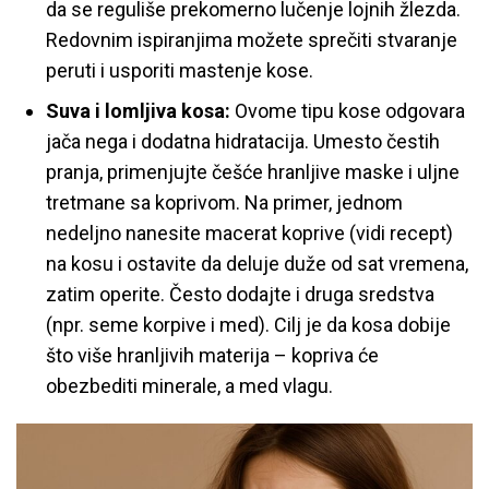
da se reguliše prekomerno lučenje lojnih žlezda.
Redovnim ispiranjima možete sprečiti stvaranje
peruti i usporiti mastenje kose.
Suva i lomljiva kosa:
Ovome tipu kose odgovara
jača nega i dodatna hidratacija. Umesto čestih
pranja, primenjujte češće hranljive maske i uljne
tretmane sa koprivom. Na primer, jednom
nedeljno nanesite macerat koprive (vidi recept)
na kosu i ostavite da deluje duže od sat vremena,
zatim operite. Često dodajte i druga sredstva
(npr. seme korpive i med). Cilj je da kosa dobije
što više hranljivih materija – kopriva će
obezbediti minerale, a med vlagu.