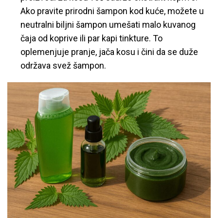
Ako pravite prirodni šampon kod kuće, možete u
neutralni biljni šampon umešati malo kuvanog
čaja od koprive ili par kapi tinkture. To
oplemenjuje pranje, jača kosu i čini da se duže
održava svež šampon.