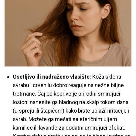
Osetljivo ili nadraženo vlasište:
Koža sklona
svrabu i crvenilu dobro reaguje na nežne biljne
tretmane. Čaj od koprive je prirodni smirujući
losion: nanesite ga hladnog na skalp tokom dana
(u spreju ili štapićem) kako biste ublažili iritacije i
svrab. Možete ga mešati sa eteričnim uljem
kamilice ili lavande za dodatni umirujući efekat.