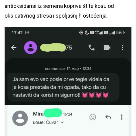
antioksidansi iz semena koprive štite kosu od
oksidativnog stresa i spoljašnjih oštećenja.