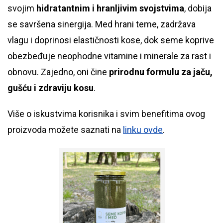
svojim
hidratantnim i hranljivim svojstvima
, dobija
se savršena sinergija. Med hrani teme, zadržava
vlagu i doprinosi elastičnosti kose, dok seme koprive
obezbeđuje neophodne vitamine i minerale za rast i
obnovu. Zajedno, oni čine
prirodnu formulu za jaču,
gušću i zdraviju kosu
.
Više o iskustvima korisnika i svim benefitima ovog
proizvoda možete saznati na
linku ovde
.