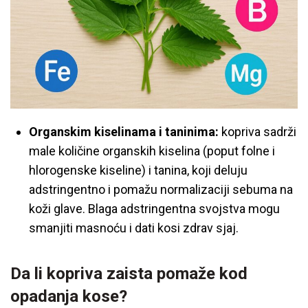
Organskim kiselinama i taninima:
kopriva sadrži
male količine organskih kiselina (poput folne i
hlorogenske kiseline) i tanina, koji deluju
adstringentno i pomažu normalizaciji sebuma na
koži glave. Blaga adstringentna svojstva mogu
smanjiti masnoću i dati kosi zdrav sjaj.
Da li kopriva zaista pomaže kod
opadanja kose?