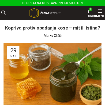
BESPLATNA DOSTAVA PREKO 5000 DIN
0
0
RSD
MENI
Kopriva protiv opadanja kose – mit ili istina?
Marko Glišić
29
OKT