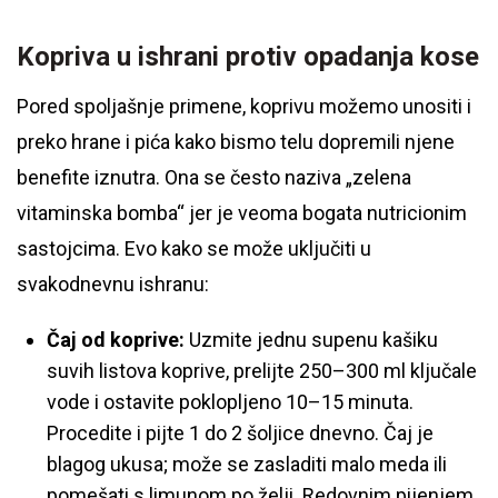
Kopriva u ishrani protiv opadanja kose
Pored spoljašnje primene, koprivu možemo unositi i
preko hrane i pića kako bismo telu dopremili njene
benefite iznutra. Ona se često naziva „zelena
vitaminska bomba“ jer je veoma bogata nutricionim
sastojcima. Evo kako se može uključiti u
svakodnevnu ishranu:
Čaj od koprive:
Uzmite jednu supenu kašiku
suvih listova koprive, prelijte 250–300 ml ključale
vode i ostavite poklopljeno 10–15 minuta.
Procedite i pijte 1 do 2 šoljice dnevno. Čaj je
blagog ukusa; može se zasladiti malo meda ili
pomešati s limunom po želji. Redovnim pijenjem