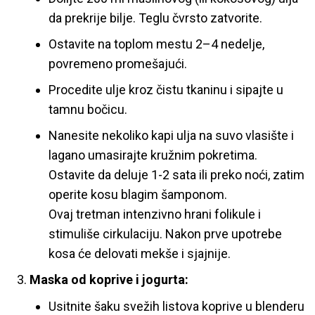
da prekrije bilje. Teglu čvrsto zatvorite.
Ostavite na toplom mestu 2–4 nedelje,
povremeno promešajući.
Procedite ulje kroz čistu tkaninu i sipajte u
tamnu bočicu.
Nanesite nekoliko kapi ulja na suvo vlasište i
lagano umasirajte kružnim pokretima.
Ostavite da deluje 1-2 sata ili preko noći, zatim
operite kosu blagim šamponom.
Ovaj tretman intenzivno hrani folikule i
stimuliše cirkulaciju. Nakon prve upotrebe
kosa će delovati mekše i sjajnije.
Maska od koprive i jogurta:
Usitnite šaku svežih listova koprive u blenderu