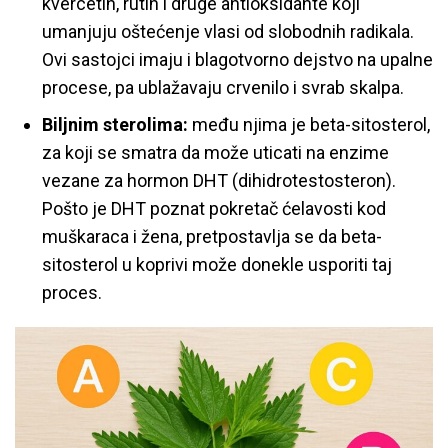
kvercetin, rutin i druge antioksidante koji
umanjuju oštećenje vlasi od slobodnih radikala.
Ovi sastojci imaju i blagotvorno dejstvo na upalne
procese, pa ublažavaju crvenilo i svrab skalpa.
Biljnim sterolima:
među njima je beta-sitosterol,
za koji se smatra da može uticati na enzime
vezane za hormon DHT (dihidrotestosteron).
Pošto je DHT poznat pokretač ćelavosti kod
muškaraca i žena, pretpostavlja se da beta-
sitosterol u koprivi može donekle usporiti taj
proces.