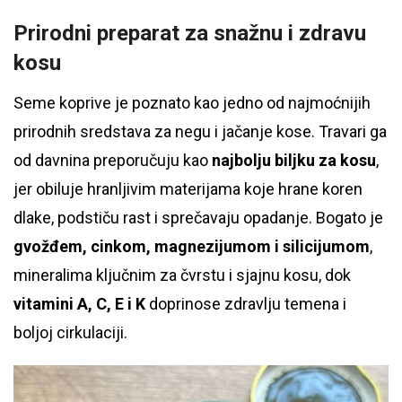
Prirodni preparat za snažnu i zdravu
kosu
Seme koprive je poznato kao jedno od najmoćnijih
prirodnih sredstava za negu i jačanje kose. Travari ga
od davnina preporučuju kao
najbolju biljku za kosu
,
jer obiluje hranljivim materijama koje hrane koren
dlake, podstiču rast i sprečavaju opadanje. Bogato je
gvožđem, cinkom, magnezijumom i silicijumom
,
mineralima ključnim za čvrstu i sjajnu kosu, dok
vitamini A, C, E i K
doprinose zdravlju temena i
boljoj cirkulaciji.