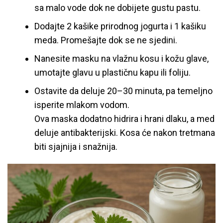
sa malo vode dok ne dobijete gustu pastu.
Dodajte 2 kašike prirodnog jogurta i 1 kašiku
meda. Promešajte dok se ne sjedini.
Nanesite masku na vlažnu kosu i kožu glave,
umotajte glavu u plastičnu kapu ili foliju.
Ostavite da deluje 20–30 minuta, pa temeljno
isperite mlakom vodom.
Ova maska dodatno hidrira i hrani dlaku, a med
deluje antibakterijski. Kosa će nakon tretmana
biti sjajnija i snažnija.