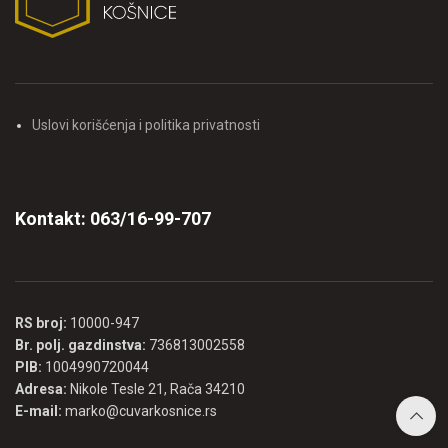
Uslovi korišćenja i politika privatnosti
Kontakt: 063/16-99-707
RS broj:
10000-947
Br. polj. gazdinstva:
736813002558
PIB:
1004990720044
Adresa:
Nikole Tesle 21, Rača 34210
E-mail:
marko@cuvarkosnice.rs