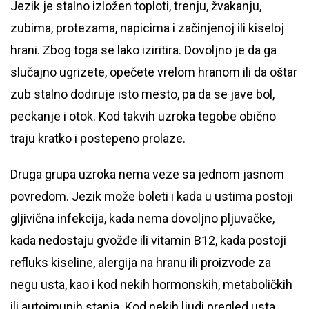
Jezik je stalno izložen toploti, trenju, žvakanju,
zubima, protezama, napicima i začinjenoj ili kiseloj
hrani. Zbog toga se lako iziritira. Dovoljno je da ga
slučajno ugrizete, opečete vrelom hranom ili da oštar
zub stalno dodiruje isto mesto, pa da se jave bol,
peckanje i otok. Kod takvih uzroka tegobe obično
traju kratko i postepeno prolaze.
Druga grupa uzroka nema veze sa jednom jasnom
povredom. Jezik može boleti i kada u ustima postoji
gljivična infekcija, kada nema dovoljno pljuvačke,
kada nedostaju gvožđe ili vitamin B12, kada postoji
refluks kiseline, alergija na hranu ili proizvode za
negu usta, kao i kod nekih hormonskih, metaboličkih
ili autoimunih stanja. Kod nekih ljudi pregled usta