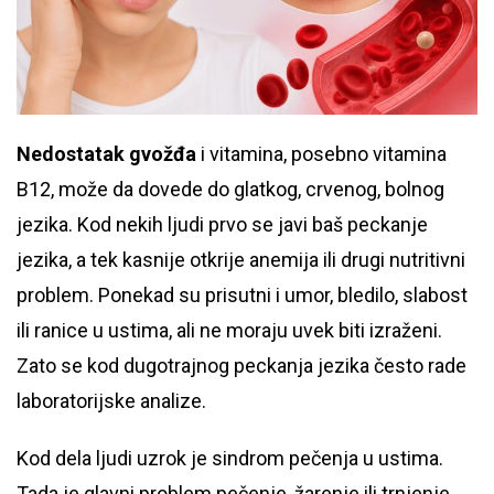
Nedostatak gvožđa
i vitamina, posebno vitamina
B12, može da dovede do glatkog, crvenog, bolnog
jezika. Kod nekih ljudi prvo se javi baš peckanje
jezika, a tek kasnije otkrije anemija ili drugi nutritivni
problem. Ponekad su prisutni i umor, bledilo, slabost
ili ranice u ustima, ali ne moraju uvek biti izraženi.
Zato se kod dugotrajnog peckanja jezika često rade
laboratorijske analize.
Kod dela ljudi uzrok je sindrom pečenja u ustima.
Tada je glavni problem pečenje, žarenje ili trnjenje,