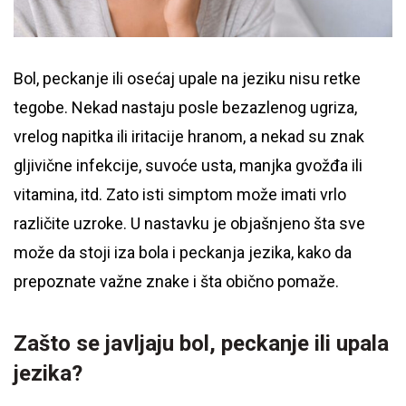
Bol, peckanje ili osećaj upale na jeziku nisu retke
tegobe. Nekad nastaju posle bezazlenog ugriza,
vrelog napitka ili iritacije hranom, a nekad su znak
gljivične infekcije, suvoće usta, manjka gvožđa ili
vitamina, itd. Zato isti simptom može imati vrlo
različite uzroke. U nastavku je objašnjeno šta sve
može da stoji iza bola i peckanja jezika, kako da
prepoznate važne znake i šta obično pomaže.
Zašto se javljaju bol, peckanje ili upala
jezika?