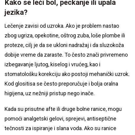
Kako se leči bol, peckanje ili upala
jezika?
Lečenje zavisi od uzroka. Ako je problem nastao
zbog ugriza, opekotine, oštrog zuba, loše plombe ili
proteze, cilj je da se ukloni nadražaj i da sluzokoža
dobije vreme da zaraste. To često znači privremeno
izbegavanje ljutog, kiselog i vrućeg, kao i
stomatološku korekciju ako postoji mehanički uzrok.
Kod glositisa se često preporučuje i bolja oralna
higijena, uz nežniji pristup nego inače.
Kada su prisutne afte ili druge bolne ranice, mogu
pomoći analgetski gelovi, sprejevi, antiseptične
tečnosti za ispiranje i slana voda. Ako su ranice