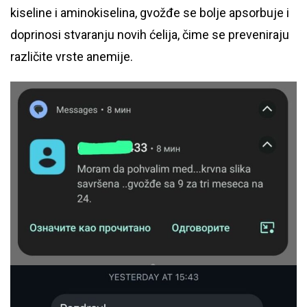
kiseline i aminokiselina, gvožđe se bolje apsorbuje i
doprinosi stvaranju novih ćelija, čime se preveniraju
različite vrste anemije.