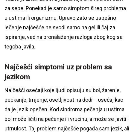
za sebe. Ponekad je samo simptom šireg problema
u ustima ili organizmu. Upravo zato se uspešno
lečenje najčešće ne svodi samo na gel ili čaj za
ispiranje, već na pronalaženje razloga zbog kog se
tegoba javila.
Najčešći simptomi uz problem sa
jezikom
Najčešći osećaji koje ljudi opisuju su bol, žarenje,
peckanje, trnjenje, osetljivost na dodir i osećaj kao
da je jezik opečen. Kod sindroma pečenja u ustima
bol može ličiti na pečenje ili vrućinu, a može se javiti i
utrnulost. Taj problem najčešće pogađa sam jezik, ali