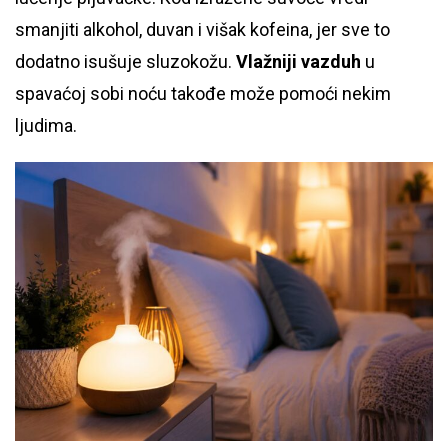
smanjiti alkohol, duvan i višak kofeina, jer sve to
dodatno isušuje sluzokožu.
Vlažniji vazduh
u
spavaćoj sobi noću takođe može pomoći nekim
ljudima.