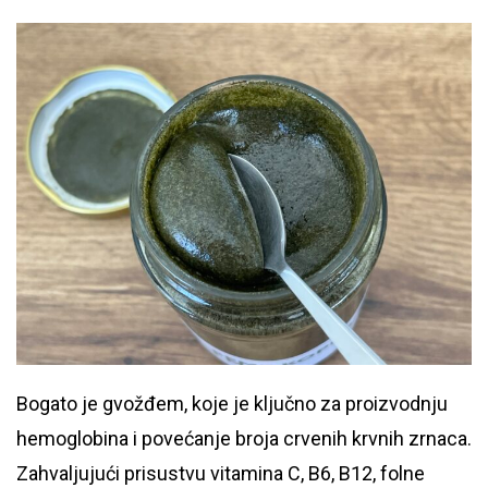
Bogato je gvožđem, koje je ključno za proizvodnju
hemoglobina i povećanje broja crvenih krvnih zrnaca.
Zahvaljujući prisustvu vitamina C, B6, B12, folne