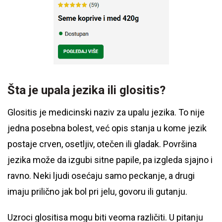
Šta je upala jezika ili glositis?
Glositis je medicinski naziv za upalu jezika. To nije
jedna posebna bolest, već opis stanja u kome jezik
postaje crven, osetljiv, otečen ili gladak. Površina
jezika može da izgubi sitne papile, pa izgleda sjajno i
ravno. Neki ljudi osećaju samo peckanje, a drugi
imaju prilično jak bol pri jelu, govoru ili gutanju.
Uzroci glositisa mogu biti veoma različiti. U pitanju