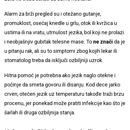
Alarm za brži pregled su i otežano gutanje,
promuklost, osećaj knedle u grlu, otok ili kvržica u
ustima ili na vratu, utrnulost jezika, bol koji ne prolazi
i neobjašnjiv gubitak telesne mase. To
ne znači
da je
u pitanju rak, ali su to simptomi zbog kojih lekar ili
stomatolog treba da isključi ozbiljniji uzrok.
Hitna pomoć je potrebna ako jezik naglo otekne i
počinje da smeta govoru ili disanju. Kod dece jarko
crven, otečen jezik uz temperaturu takođe traži brzu
procenu, jer ponekad može pratiti infekcije kao što je
šarlah ili druga ozbiljnija stanja.