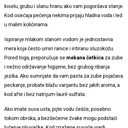
kiselu, grubu i slanu hranu ako vam pogoršava stanje.
Kod osećaja pečenja nekima prijaju hladna voda i led
u malim količinama.
Ispiranje mlakom slanom vodom je jednostavna
mera koja često umiri ranice i iritiranu sluzokožu.
Pored toga, preporučuje se
mekana četkica
za zube
i nežno održavanje higijene, bez grubog ribanja
jezika. Ako sumnjate da vam pasta za zube pojačava
peckanje, probate blažu varijantu bez jakih aroma, a
kod afte i bez natrijum-lauril-sulfata.
Ako imate suva usta, pijte vodu češće, posebno
tokom obroka, a bezšećerne žvake mogu podstaći
lučenje pljuvačke. Kod izražene suvoće vredi