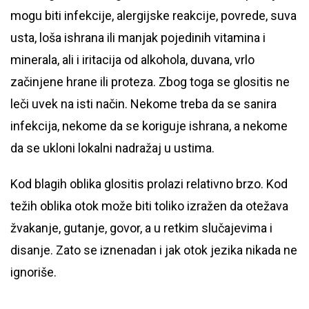
mogu biti infekcije, alergijske reakcije, povrede, suva
usta, loša ishrana ili manjak pojedinih vitamina i
minerala, ali i iritacija od alkohola, duvana, vrlo
začinjene hrane ili proteza. Zbog toga se glositis ne
leči uvek na isti način. Nekome treba da se sanira
infekcija, nekome da se koriguje ishrana, a nekome
da se ukloni lokalni nadražaj u ustima.
Kod blagih oblika glositis prolazi relativno brzo. Kod
težih oblika otok može biti toliko izražen da otežava
žvakanje, gutanje, govor, a u retkim slučajevima i
disanje. Zato se iznenadan i jak otok jezika nikada ne
ignoriše.