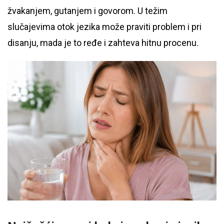
žvakanjem, gutanjem i govorom. U težim
slučajevima otok jezika može praviti problem i pri
disanju, mada je to ređe i zahteva hitnu procenu.