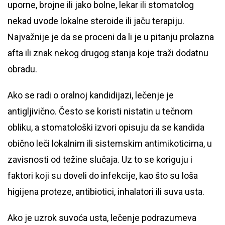
uporne, brojne ili jako bolne, lekar ili stomatolog
nekad uvode lokalne steroide ili jaču terapiju.
Najvažnije je da se proceni da li je u pitanju prolazna
afta ili znak nekog drugog stanja koje traži dodatnu
obradu.
Ako se radi o oralnoj kandidijazi, lečenje je
antigljivično. Često se koristi nistatin u tečnom
obliku, a stomatološki izvori opisuju da se kandida
obično leči lokalnim ili sistemskim antimikoticima, u
zavisnosti od težine slučaja. Uz to se koriguju i
faktori koji su doveli do infekcije, kao što su loša
higijena proteze, antibiotici, inhalatori ili suva usta.
Ako je uzrok suvoća usta, lečenje podrazumeva