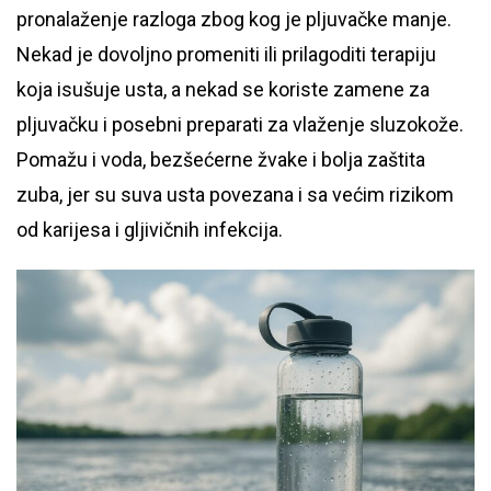
pronalaženje razloga zbog kog je pljuvačke manje.
Nekad je dovoljno promeniti ili prilagoditi terapiju
koja isušuje usta, a nekad se koriste zamene za
pljuvačku i posebni preparati za vlaženje sluzokože.
Pomažu i voda, bezšećerne žvake i bolja zaštita
zuba, jer su suva usta povezana i sa većim rizikom
od karijesa i gljivičnih infekcija.