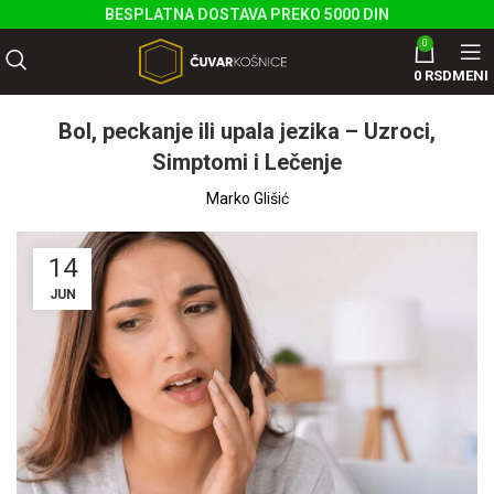
BESPLATNA DOSTAVA PREKO 5000 DIN
0
0
RSD
MENI
Bol, peckanje ili upala jezika – Uzroci,
Simptomi i Lečenje
Marko Glišić
14
JUN