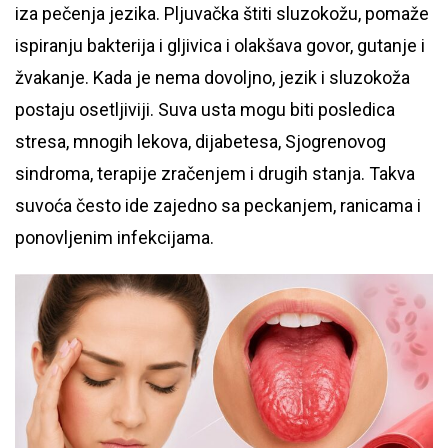
iza pečenja jezika. Pljuvačka štiti sluzokožu, pomaže
ispiranju bakterija i gljivica i olakšava govor, gutanje i
žvakanje. Kada je nema dovoljno, jezik i sluzokoža
postaju osetljiviji. Suva usta mogu biti posledica
stresa, mnogih lekova, dijabetesa, Sjogrenovog
sindroma, terapije zračenjem i drugih stanja. Takva
suvoća često ide zajedno sa peckanjem, ranicama i
ponovljenim infekcijama.