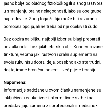
jasno bolje od običnog fiziološkog ili slanog rastvora
u smanjenju oralne nelagodnosti, iako su obe grupe
napredovale. Zbog toga žalfija može biti razumna
pomoćna opcija, ali ne treba od nje očekivati čudo.
Bez obzira na biljku, najbolji izbor su blagi preparati
bez alkohola i bez jakih etarskih ulja. Koncentrovane
tinkture, veoma jaki rastvori i oralni suplementi na
svoju ruku nisu dobra ideja, posebno ako ste trudni,
dojite, imate hroničnu bolest ili već pijete terapiju.
Napomena:
Informacije sadržane u ovom članku namenjene su
isključivo u edukativne i informativne svrhe i ne
predstavljaju zamenu za profesionalni medicinski