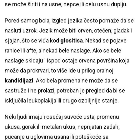
se može širiti i na usne, nepce ili celu usnu duplju.
Pored samog bola, izgled jezika često pomaže da se
nasluti uzrok. Jezik može biti crven, otečen, gladak i
sjajan, što se viđa kod
glositisa
. Nekad se pojave
ranice ili afte, a nekad bele naslage. Ako se bele
naslage skidaju i ispod ostaje crvena površina koja
može da prokrvari, to više ide u prilog oralnoj
kandidijazi
. Ako bela promena ne može da se
sastruže i ne prolazi, potreban je pregled da bi se
isključila leukoplakija ili drugo ozbiljnije stanje.
Neki ljudi imaju i osećaj suvoće usta, promenu
ukusa, gorak ili metalan ukus, neprijatan zadah,
pucanje u uglovima usana ili poteškoće sa