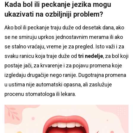
Kada bol ili peckanje jezika mogu
ukazivati na ozbiljniji problem?
Ako bol ili peckanje traju duže od desetak dana, ako
se ne smiruju uprkos jednostavnim merama ili ako
se stalno vraćaju, vreme je za pregled. Isto važi i za
svaku ranicu koja traje duže od
tri nedelje
, za bol koji
postaje jači, za krvarenje i za pojavu promena koje
izgledaju drugačije nego ranije. Dugotrajna promena
u ustima nije automatski opasna, ali zaslužuje
procenu stomatologa ili lekara.