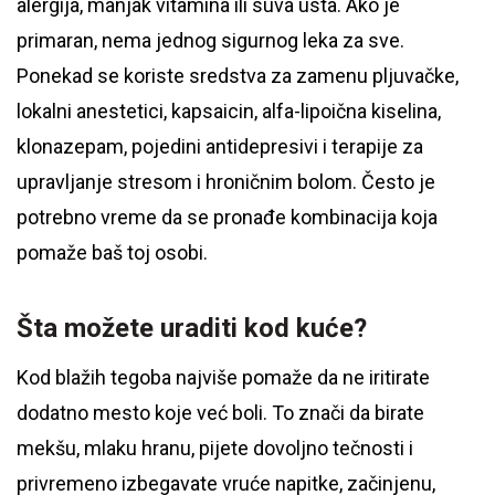
alergija, manjak vitamina ili suva usta. Ako je
primaran, nema jednog sigurnog leka za sve.
Ponekad se koriste sredstva za zamenu pljuvačke,
lokalni anestetici, kapsaicin, alfa-lipoična kiselina,
klonazepam, pojedini antidepresivi i terapije za
upravljanje stresom i hroničnim bolom. Često je
potrebno vreme da se pronađe kombinacija koja
pomaže baš toj osobi.
Šta možete uraditi kod kuće?
Kod blažih tegoba najviše pomaže da ne iritirate
dodatno mesto koje već boli. To znači da birate
mekšu, mlaku hranu, pijete dovoljno tečnosti i
privremeno izbegavate vruće napitke, začinjenu,