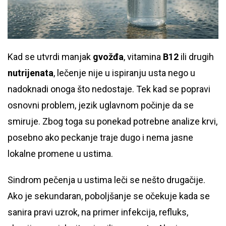
Kad se utvrdi manjak
gvožđa
, vitamina
B12
ili drugih
nutrijenata
, lečenje nije u ispiranju usta nego u
nadoknadi onoga što nedostaje. Tek kad se popravi
osnovni problem, jezik uglavnom počinje da se
smiruje. Zbog toga su ponekad potrebne analize krvi,
posebno ako peckanje traje dugo i nema jasne
lokalne promene u ustima.
Sindrom pečenja u ustima leči se nešto drugačije.
Ako je sekundaran, poboljšanje se očekuje kada se
sanira pravi uzrok, na primer infekcija, refluks,