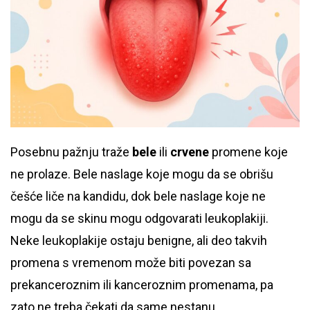
Posebnu pažnju traže
bele
ili
crvene
promene koje
ne prolaze. Bele naslage koje mogu da se obrišu
češće liče na kandidu, dok bele naslage koje ne
mogu da se skinu mogu odgovarati leukoplakiji.
Neke leukoplakije ostaju benigne, ali deo takvih
promena s vremenom može biti povezan sa
prekanceroznim ili kanceroznim promenama, pa
zato ne treba čekati da same nestanu.