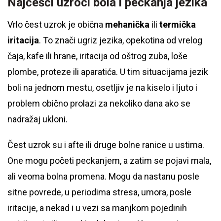
Najčešći uzroci bola i peckanja jezika
Vrlo čest uzrok je obična
mehanička
ili
termička
iritacija
. To znači ugriz jezika, opekotina od vrelog
čaja, kafe ili hrane, iritacija od oštrog zuba, loše
plombe, proteze ili aparatića. U tim situacijama jezik
boli na jednom mestu, osetljiv je na kiselo i ljuto i
problem obično prolazi za nekoliko dana ako se
nadražaj ukloni.
Čest uzrok su i afte ili druge bolne ranice u ustima.
One mogu početi peckanjem, a zatim se pojavi mala,
ali veoma bolna promena. Mogu da nastanu posle
sitne povrede, u periodima stresa, umora, posle
iritacije, a nekad i u vezi sa manjkom pojedinih