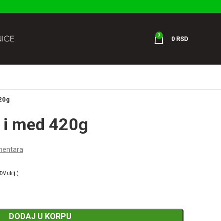
0
0
RSD
20g
 i med 420g
entara
DV uklj.)
DODAJ U KORPU