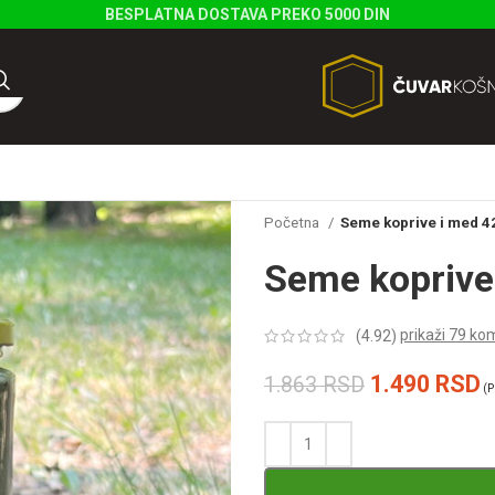
BESPLATNA DOSTAVA PREKO 5000 DIN
Početna
Seme koprive i med 4
Seme koprive
prikaži
79
kom
(4.92)
1.490
RSD
1.863
RSD
(P