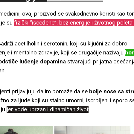
Узела сам због маме, али сам с
 medicini, ovaj proizvod se svakodnevno koristi
kao ton
je su
fizički “isceđene”, bez energije i životnog poleta.
Mirjana
–
maj 31, 2024
adrži acetilholin i serotonin, koji su
ključni za dobro
Dobar dan, medom sa prezadovoljna
nje i mentalno zdravlje
, koji se drugačije nazivaju
ho
kratko bez njega i jedva sam čeka
odstiče lučenje dopamina
stvarajući prijatna osećanja
energiji. Trebalo bi ovih dana da p
Svima preporučujem vaše proizv
an.
jenti prijavljuju da im pomaže da se
bolje nose sa st
Magdalena Miočinović Andrić
–
žno za ljude koji su stalno umorni, iscrpljeni i sporo s
aju
jer vode ubrzan i dinamičan život
.
Med je odličan, ćerka ga uzima sv