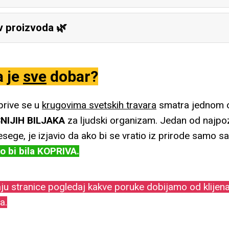
v proizvoda 🌿
Marina
–
maj 16, 2024
a je
sve
dobar?
Sve pohvale zaista,ovo je prirod
nisam mogla da izadjem iz zacar
rive se u
krugovima svetskih travara
smatra jednom 
dana,nastavicemo da porucujemo i
IJIH BILJAKA
za ljudski organizam. Jedan od najpozn
sege, je izjavio da ako bi se vratio iz prirode samo 
to bi bila KOPRIVA.
Vanja Ostojić
–
maj 17, 2024
aju stranice pogledaj kakve poruke dobijamo od klijen
Iskreno sam iznenađena efektom
a.
tokom dana. Tek sam pri kraju drug
nastavljam dalje.