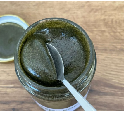
Milica
–
maj 19, 2024
Med je odličan,i običan i ovaj sa
Otkad ga koristim, preko tri mese
teže uzima, tako da ga držim van
Milica
Ljiljana
–
maj 21, 2024
Ovo stvarno pomaže ! Imam više s
celu teglicu.