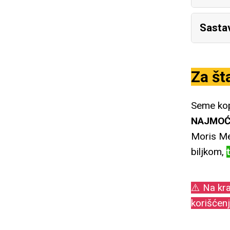
Sasta
Za št
Seme kop
NAJMOĆN
Moris Me
biljkom,
⚠️ Na kr
korišćenj