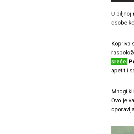
U biljnoj
osobe ko
Kopriva s
raspolože
sreće.
P
apetit i s
Mnogi kli
Ovo je va
oporavlj