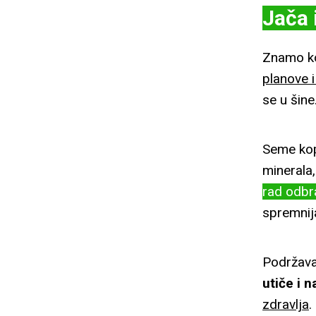
Jača 
Znamo k
planove i
se u šin
Seme kop
minerala,
rad odbr
spremnij
Podržava
utiče i 
zdravlja
.