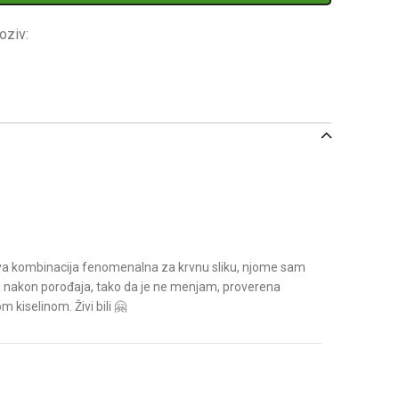
oziv:
e ova kombinacija fenomenalna za krvnu sliku, njome sam
a nakon porođaja, tako da je ne menjam, proverena
 kiselinom. Živi bili 🤗