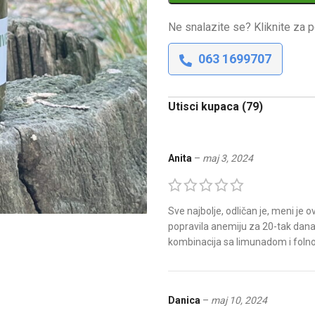
Ne snalazite se? Kliknite za p
063 1699707
Utisci kupaca (79)
Anita
–
maj 3, 2024
Sve najbolje, odličan je, meni j
popravila anemiju za 20-tak dan
kombinacija sa limunadom i folnom
Danica
–
maj 10, 2024