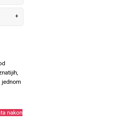
no čudo,mesecima sam imala ceste prehlade i nikako
anog kruga,vase zlato me je povratilo za manje od mesec
od
 dalje,bravo svaka cast!!!
atijih,
sa jednom
ata nakon
. Kosa mi znatno manje opada, a osećam se i odmornije
e tegle, ali rezultat je već primetan. Definitivno