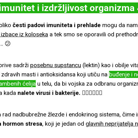
Milica
–
maj 26, 2024
imunitet i izdržljivost organizma 
oliko
česti padovi imuniteta i prehlade
mogu da na
Dobar dan! Med je fantastičan, u
sa krvnom slikom. Jedna tegla je 
 izbace iz koloseka
a tek smo se oporavili od prethodne 
početku bila skeptična kako sam 
e… 😕
pijaci kupila 😄 Svaka čast na pos
rive sadrži
posebnu supstancu
(lektin) kao i obilje vi
Jasmina
–
maj 26, 2024
 zdravih masti i antioksidansa koji utiču na
buđenje i 
ambenih ćelija
u telu, da bi vojska za odbranu organiz
a kada
nalete virusi i bakterije.
💂‍♀️💂‍♀️💂‍♀️
Zadovoljna sam. Redovno ga kon
 rad nadbubrežne žlezde i endokrinog sistema, čime i
na hormon stresa
, koji je jedan od
glavnih neprijatelja