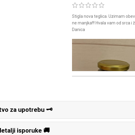
Stigla nova teglica. Uzimam obevaz
ne manjka!!! Hvala vam od srca i
Danica
vo za upotrebu 🗝️
detalji isporuke 🚚