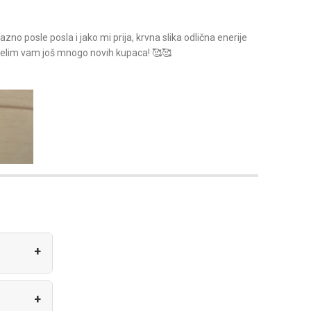
no posle posla i jako mi prija, krvna slika odlična enerije
 želim vam još mnogo novih kupaca! 🥰🥰