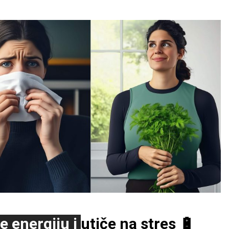
Zorica
–
maj 28, 2024
Prezadovoljna sam medom,već pos
put da sam uspešno izlečila anem
Samo tako nastavite
Srdačan pozdrav
Zorica
Милица
–
maj 30, 2024
e energiju i
utiče na stres
🔋
Тек сам почела да га користим и